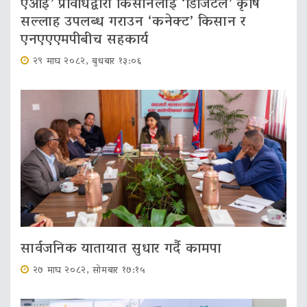
एआई’ प्रविधिद्वारा किसानलाई ‘डिजिटल’ कृषि
सल्लाह उपलब्ध गराउन ‘कनेक्ट’ किसान र
एनएएएमपीबीच सहकार्य
२९ माघ २०८२, बुधबार १३:०६
सार्वजनिक यातायात सुधार गर्दै कामपा
२७ माघ २०८२, सोमबार १७:१५