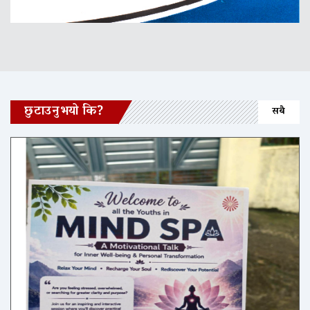
छुटाउनुभयो कि?
सबै