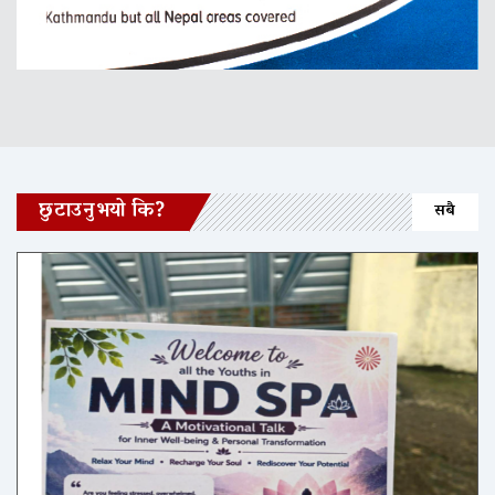
छुटाउनुभयो कि?
सबै