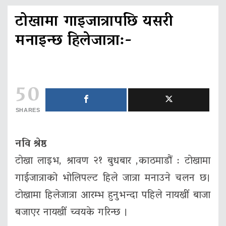
टोखामा गाइजात्रापछि यसरी
मनाइन्छ हिलेजात्रा:-
50
SHARES
नवि श्रेष्ठ
टाेखा लाइभ, श्रावण २१ बुधबार ,काठमाडौं : टाेखामा
गाईजात्राको भोलिपल्ट हिले जात्रा मनाउने चलन छ।
टाेखामा हिलेजात्रा आरम्भ हुनुभन्दा पहिले नायखीं बाजा
बजाएर नायखीं च्वयके गरिन्छ ।