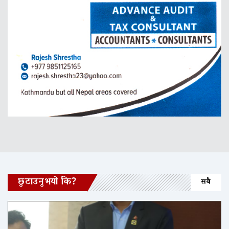
छुटाउनुभयो कि?
सबै