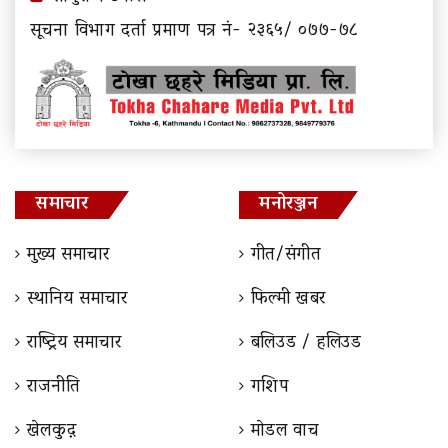
सूचना विभाग दर्ता प्रमाण पत्र नं- २३६५/ ०७७-७८
समाचार
मनोरञ्जन
मुख्य समाचार
गीत/संगीत
स्थानिय समाचार
फिल्मी खबर
राष्ट्रिय समाचार
बलिउड / हलिउड
राजनीति
गशिप
खेलकुद़़
माेडल वाच