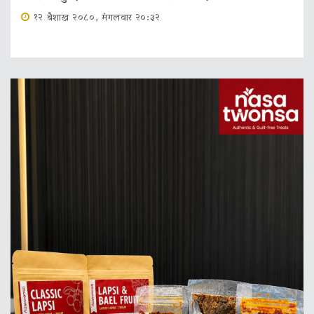
१२ बैशाख २०८०, मंगलवार २०:३२