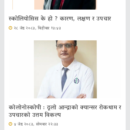
स्कोलियोसिस के हो ? कारण, लक्षण र उपचार
२८ जेष्ठ २०८३, बिहीबार १३:४३
कोलोनोस्कोपी : ठूलो आन्द्राको क्यान्सर रोकथाम र
उपचारको उत्तम विकल्प
४ जेष्ठ २०८३, सोमबार २२:३३