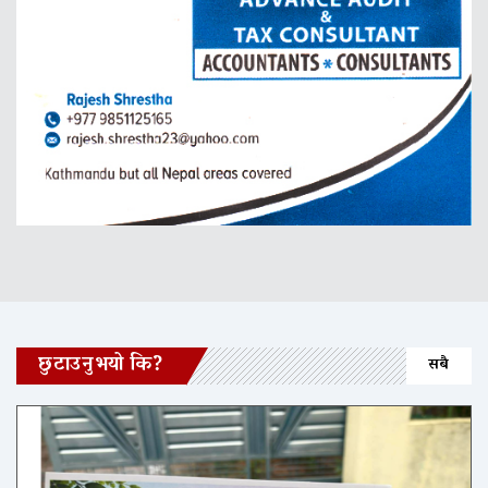
छुटाउनुभयो कि?
सबै