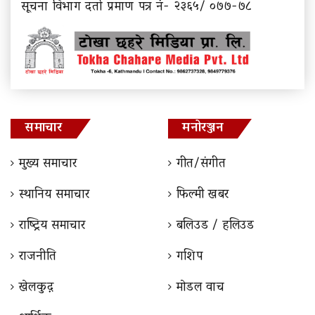
सूचना विभाग दर्ता प्रमाण पत्र नं- २३६५/ ०७७-७८
समाचार
मनोरञ्जन
मुख्य समाचार
गीत/संगीत
स्थानिय समाचार
फिल्मी खबर
राष्ट्रिय समाचार
बलिउड / हलिउड
राजनीति
गशिप
खेलकुद़़
माेडल वाच