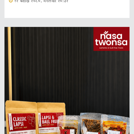
१२ बैशाख २०८०, मंगलवार २०:३२