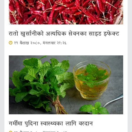
रातो खुर्सानीको अत्यधिक सेवनका साइड इफेक्ट
१९ बैशाख २०८०, मंगलवार २१:२६
गर्मीमा पुदिना स्वास्थ्यका लागि वरदान