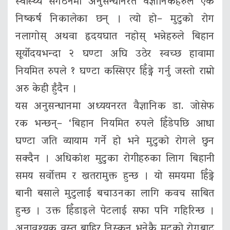
स्वास्थ्य संगठनमा अनुसन्धानरत वैज्ञानिकहरुले एक
निष्कर्ष निकालेका छन् । त्यो हो– मुटुको रोग
नलागोस् अथवा हृदयघात नहोस् भन्नेहरुले बिहान
सूर्योदयभन्दा २ घण्टा अघि उठेर स्वच्छ हावामा
नियमित रुपले १ घण्टा कस्सिएर हिँड्ने गर्नु जस्तो राम्रो
अरु केही हुँदैन ।
यस अनुसन्धानमा अध्ययनरत वैज्ञानिक डा. जोसेफ
रक भन्छन्– ‘बिहान नियमित रुपले हिँडेपछि आधा
घण्टा जति व्यायाम गर्ने हो भने मुटुको रोगले छुन
सक्दैन । अधिकांश मुटुका रोगीहरुका लािग बिहानी
समय सर्वोत्तम र खतरामुक्त हुन्छ । यो समयमा हिँड्ने
बानी बसाले मुटुलाई बचाउनका लागि कवच साबित
हुन्छ । उक्त हिँडाइले पेटलाई सफा पनि गहिरिन्छ ।
अनावश्यक वस्तु बाहिर निस्कनु भनेकै मुटुको रोगबाट