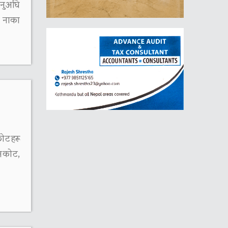
ुनुअघि
क नाका
ोटहरू
नकोट,