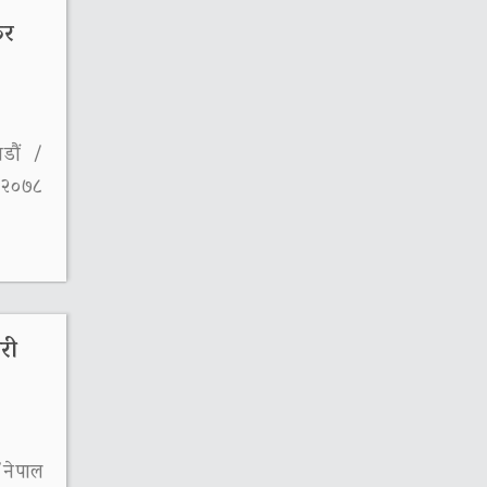
कर
डौं /
ष २०७८
री
/नेपाल