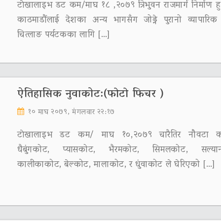
टाेखालाइभ डट कम/माघ १८ ,२०७९ त्रिभुवन राजमार्ग निर्माण ह
काठमाडौंलाई देशका अन्य भागसँग जोड्ने पुरानो व्यापारि
चित्लाङ पर्यटकका लागि […]
ऐतिहासिक नुवाकोट:(फाेटाे फिचर )
१० माघ २०७९, मंगलवार २२:१७
टाेखालाइभ डट कम/ माघ १०,२०७९ चारैतिर नौवटा क
धैबुंगकोट, प्यासकोट, भैरमकोट, सिमलकोट, सल्या
कालीकाकोट, बेल्कोट, मालाकोट, र धुंवाकोट ले घेरिएको […]