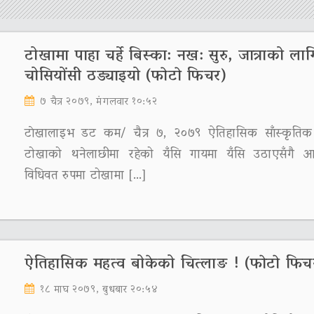
टोखामा पाहा चर्हे बिस्का: नख: सुरु, जात्राको लाग
चोसियोंसी ठड्याइयो (फाेटाे फिचर)
७ चैत्र २०७९, मंगलवार १०:५२
टाेखालाइभ डट कम/ चैत्र ७, २०७९ ऐतिहासिक साँस्कृतिक
टोखाको थनेलाछीमा रहेको यँसि गायमा यँसि उठाएसँगै 
विधिवत रुपमा टोखामा […]
ऐतिहासिक महत्व बोकेको चित्लाङ ! (फाेटाे फिच
१८ माघ २०७९, बुधबार २०:५४