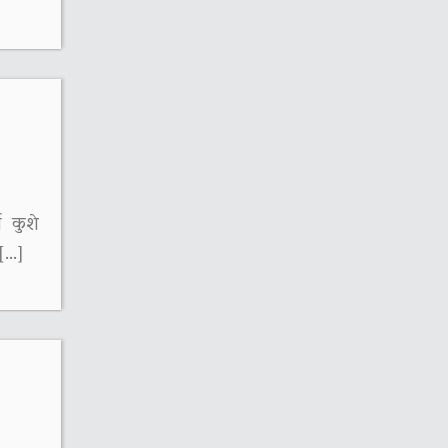
ष कुशे
 […]