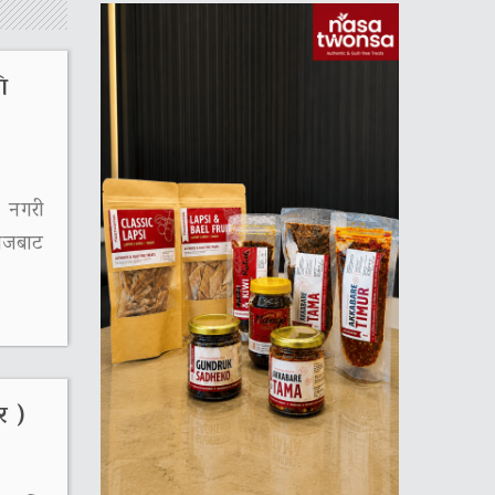
ि
 नगरी
आजबाट
र )