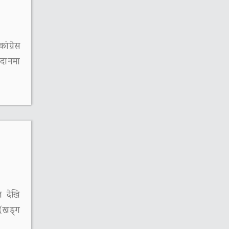
ंग्रेस
दानमा
ल देखि
 (खड्ग