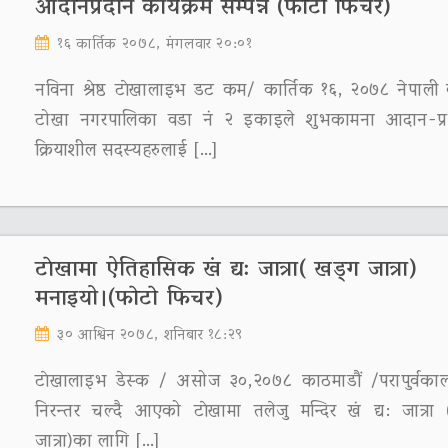
आदानप्रदान कार्यक्रम सम्पन्न (फाेटाे फिचर)
१६ कार्तिक २०७८, मंगलवार २०:०१
नविना श्रेष्ठ टाेखालाइभ डट कम/ कार्तिक १६, २०७८ नेपाली का
टोखा नगरपालिका वडा नं २ इकाइले शुभकामना आदान-प्र
क्रियाशील सदस्यहरुलाई […]
टाेखामा ऐतिहासिक खं द्य: जात्रा( खड्ग जात्रा)
मनाइयो।(फाेटाे फिचर)
३० आश्विन २०७८, शनिबार १८:२९
टाेखालाइभ डेस्क / असोज ३०,२०७८ काठमाडौं /परापुर्वका
निरन्तर चल्दै आएको टाेखामा तलेजु मन्दिर खं द्य: जात्रा
जात्रा)का लागि […]