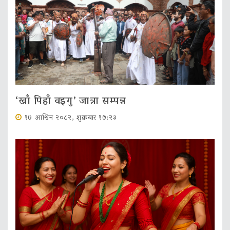
‘खाँ पिहाँ वइगु’ जात्रा सम्पन्न
१७ आश्विन २०८२, शुक्रबार १७:२३