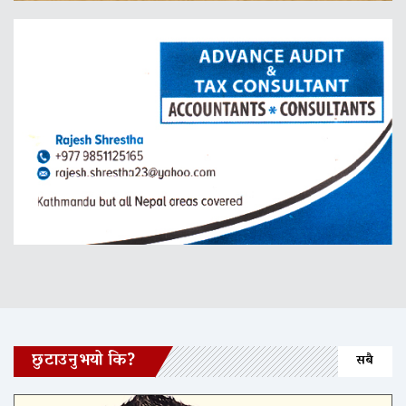
छुटाउनुभयो कि?
सबै