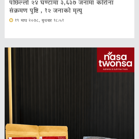
पछिल्लो २४ घण्टामा ३,६३७ जनामा कोरोना
संक्रमण पुष्टि , १२ जनाको मृत्‍यु
१९ माघ २०७८, बुधबार १८:५१