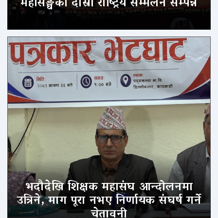
महासङ्घको दोस्रो राष्ट्रिय सम्मेलन सम्पन्न
भदौदेखि शिक्षक महासंघ आन्दोलनमा
उत्रिने, माग पूरा नभए निर्णायक संघर्ष गर्ने
चेतावनी