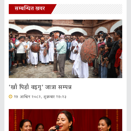
सम्बन्धित खवर
‘खाँ पिहाँ वइगु’ जात्रा सम्पन्न
१७ आश्विन २०८२, शुक्रबार १७:२३