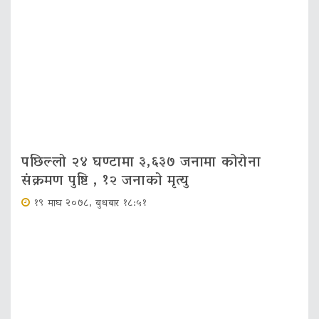
पछिल्लो २४ घण्टामा ३,६३७ जनामा कोरोना
संक्रमण पुष्टि , १२ जनाको मृत्‍यु
१९ माघ २०७८, बुधबार १८:५१