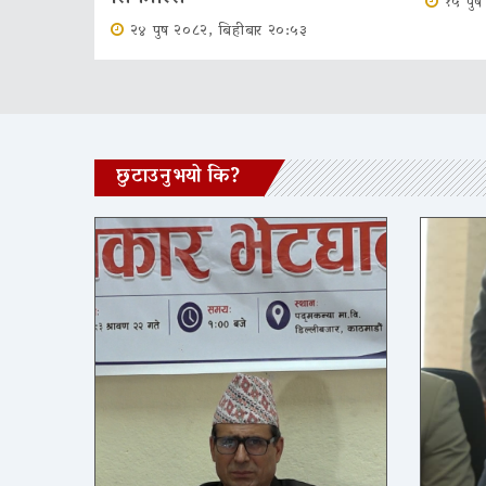
१५ पुष
२४ पुष २०८२, बिहीबार २०:५३
छुटाउनुभयो कि?