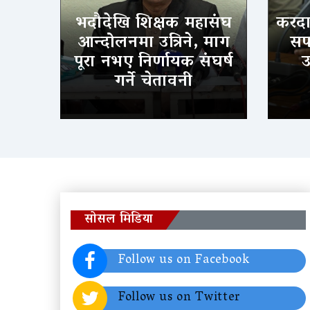
भदौदेखि शिक्षक महासंघ
करदात
आन्दोलनमा उत्रिने, माग
सफल
पूरा नभए निर्णायक संघर्ष
उ
गर्ने चेतावनी
सोसल मिडिया
Follow us on Facebook
Follow us on Twitter