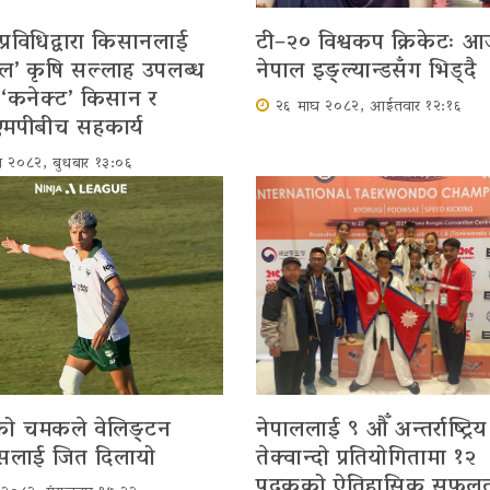
्रविधिद्वारा किसानलाई
टी–२० विश्वकप क्रिकेटः 
ल’ कृषि सल्लाह उपलब्ध
नेपाल इङ्ल्यान्डसँग भिड्दै
‘कनेक्ट’ किसान र
२६ माघ २०८२, आईतवार १२:१६
मपीबीच सहकार्य
घ २०८२, बुधबार १३:०६
को चमकले वेलिङ्टन
नेपाललाई ९ औँ अन्तर्राष्ट्रिय
्सलाई जित दिलायो
तेक्वान्दो प्रतियोगितामा १२
पदकको ऐतिहासिक सफल