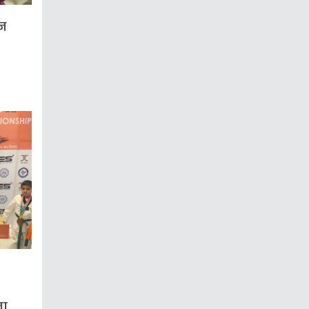
आज
ता