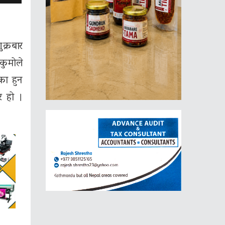
ुक्रबार
कुमोले
का हुन
र हो ।