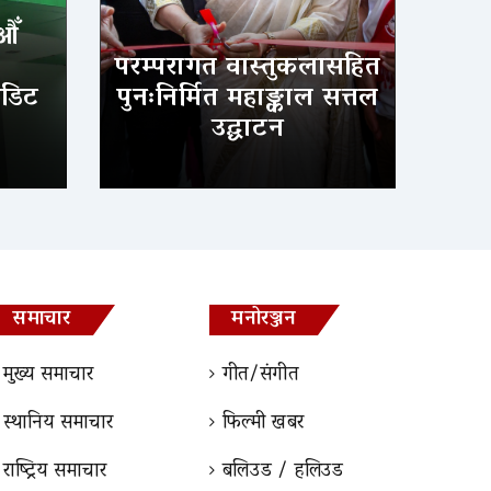
औँ
परम्परागत वास्तुकलासहित
ेडिट
पुनःनिर्मित महाङ्काल सत्तल
उद्घाटन
समाचार
मनोरञ्जन
मुख्य समाचार
गीत/संगीत
स्थानिय समाचार
फिल्मी खबर
राष्ट्रिय समाचार
बलिउड / हलिउड