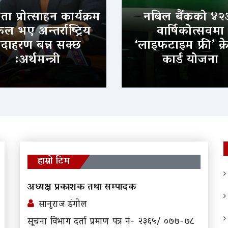
ा प्रोत्साहन कार्यक्रम
नबिल बैंकको ४२
 भए अन्तर्राष्ट्रिय
वार्षिकोत्सवमा
दाहरण बन्न सक्छ
‘लाइफटाइम फ्री’ क्र
:अर्थमन्त्री
कार्ड योजना
हाम्रो टिम
अध्यक्ष प्रकाशक तथा सम्पादक
सानुराज डंगोल
सूचना विभाग दर्ता प्रमाण पत्र नं- २३६५/ ०७७-७८