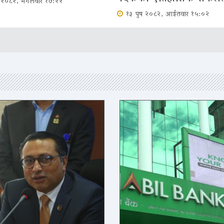
 २०८२, मंगलवार १७:२२
१३ पुष २०८२, आईतवार १५:०२