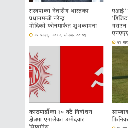
रास्वपाका नेतासँग भारतका
एआई’ प
प्रधानमन्त्री नरेन्द्र
‘डिजिट
मोदिको फोनमार्फत शुभकामना
गराउन 
एनएएए
२५ फाल्गुन २०८२, सोमबार २२:०४
२९ मा
काठमाडौँका १० वटै निर्वाचन
साम्बा
क्षेत्रमा एमालेका उम्मेदवार
फिनिक
सिफारिस