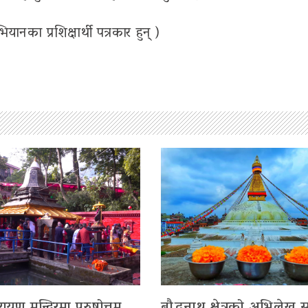
यानका प्रशिक्षार्थी पत्रकार हुन् )
रायण मन्दिरमा पुरुषोत्तम
बौद्धनाथ क्षेत्रको अभिलेख सु