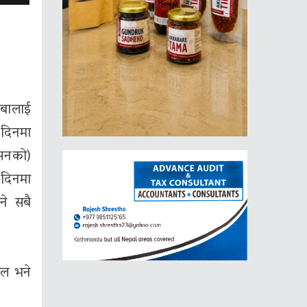
बुबालाई
 दिनमा
असनको)
 दिनमा
ने सबै
ाल भने