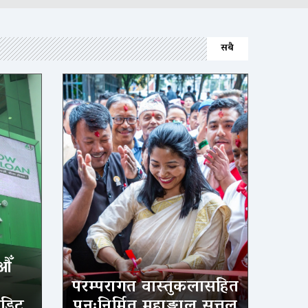
सबै
औँ
परम्परागत वास्तुकलासहित
ेडिट
पुनःनिर्मित महाङ्काल सत्तल