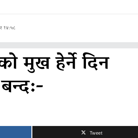
ार १४:५८
ो मुख हेर्ने दिन
न्द:-
Tweet