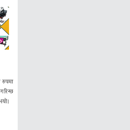
 रुपमा
गरिन्छ
 भयो।