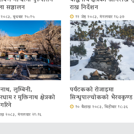
ला सञ्चालन
राख्न निर्देशन
्ठ २०८३, बुधबार १५:१५
१२ जेष्ठ २०८३, मंगलवार १६:३७
नाथ, लुम्बिनी,
पर्यटकको रोजाइमा
ाम र मुक्तिनाथ क्षेत्रको
सिन्धुपाल्चोकको भैरवकुण्ड
न गरिने
१० बैशाख २०८३, बिहीबार १८:३६
ाख २०८३, मंगलवार २१:१६