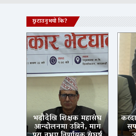
छुटाउनुभयो कि?
भदौदेखि शिक्षक महासंघ
करदात
आन्दोलनमा उत्रिने, माग
सफल
पूरा नभए निर्णायक संघर्ष
उ