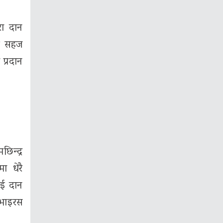
रा दान
्म सहज
 प्रदान
छिन्द्र
ा धेरै
ाई दान
 भाइरस