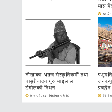
मास मे
१३ जेष
टोखाका अग्रज संस्कृतिकर्मी तथा
पशुपति
बासुरीवादन गुरु भाइलाल
जनकपुरध
डंगोलको निधन
प्रवर्द्ध
७ जेष्ठ २०८३, बिहीबार ०९:१८
२९ बैश