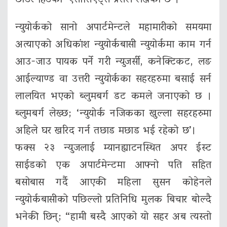
छाडेर हिंडेको’ एसोसिएट्स प्रेसले लेखेको छ ।
न्युयोर्कको सानो अपार्टमेन्टले महामारीको समयमा
अत्याएको अधिकांश न्युयोर्कबासी न्युयोर्कमा काम गर्न
आउ-जाउ पायक पर्ने गरी न्युजर्सी, कनेक्टिकट, लङ
आईल्याण्ड वा उत्तरी न्युयोर्कका सहरहरुमा बसाई सर्न
लालयित भएको ब्लुमबर्ग डट कमले जनाएको छ ।
ब्लुमबर्ग लेख्छ; ‘न्युयोर्क नजिकका खुल्ला सहरहरुमा
अहिले घर खरिद गर्न तछाड मछाड भई रहेको छ’।
फक्स २३ न्युजलाई म्यानह्याटनस्थित अपर ईस्ट
साईडको एक अपार्टमेन्टमा आफ्नो पति सहित
बसोबास गर्दै आएकी महिला सुसन कोहेनले
न्युयोर्कबासीको पछिल्लो प्रतिनिधि मुलक बिचार बोल्दै
भनेकी छिन्; “हामी बस्दै आएको यो सहर अब त्यस्तो