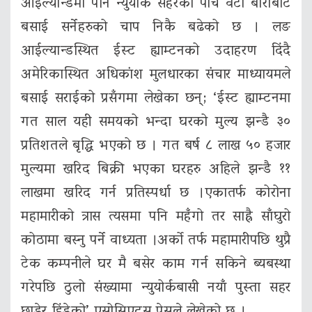
आईल्यान्डमा पनि न्युयोर्क सहरको पाँच वटा बोरोबाट
बसाई सर्नेहरुको चाप निकै बढेको छ । लङ
आईल्यान्डस्थित ईस्ट ह्याम्टनको उदाहरण दिंदै
अमेरिकास्थित अधिकांश मुलधारका संचार माध्यायमले
बसाई सराईको प्रसँगमा लेखेका छन्; ‘ईस्ट ह्याम्टनमा
गत साल यही समयको भन्दा घरको मुल्य झन्डै ३०
प्रतिशतले बृद्धि भएको छ । गत बर्ष ८ लाख ५० हजार
मुल्यमा खरिद बिक्री भएका घरहरु अहिले झन्डै ११
लाखमा खरिद गर्न प्रतिस्पर्धा छ ।एकातर्फ कोरोना
महामारीको त्रास त्यसमा पनि महँगो तर साह्रै साँघुरो
कोठामा बस्नु पर्ने वाध्यता ।अर्को तर्फ महामारीपछि थुप्रै
टेक कम्पनीले घर मै बसेर काम गर्न सकिने ब्यबस्था
गरेपछि ठुलो संख्यामा न्युयोर्कबासी नयाँ पुस्ता सहर