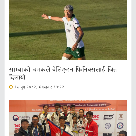
साम्बाको चमकले वेलिङ्टन फिनिक्सलाई जित
दिलायो
१५ पुष २०८२, मंगलवार १७:२२