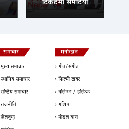
टिकटमा समेटियो
समाचार
मनोरञ्जन
मुख्य समाचार
गीत/संगीत
स्थानिय समाचार
फिल्मी खबर
राष्ट्रिय समाचार
बलिउड / हलिउड
राजनीति
गशिप
खेलकुद़़
माेडल वाच