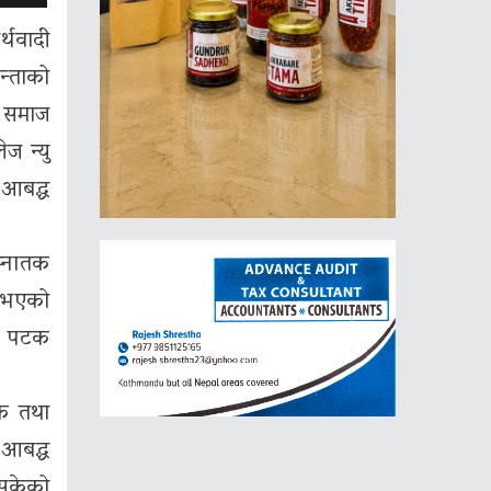
्थवादी
न्ताको
र समाज
ज न्यु
 आबद्ध
स्नातक
्नुभएको
ौं पटक
िक तथा
 आबद्ध
िसकेको