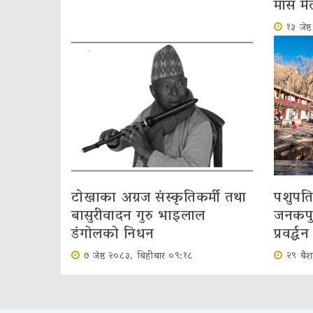
मास मे
१३ जेष
टोखाका अग्रज संस्कृतिकर्मी तथा
पशुपति
बासुरीवादन गुरु भाइलाल
जनकपुरध
डंगोलको निधन
प्रवर्द्ध
७ जेष्ठ २०८३, बिहीबार ०९:१८
२९ बैश