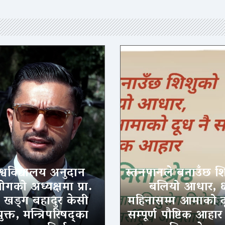
श्वविद्यालय अनुदान
स्तनपानले बनाउँछ श
गको अध्यक्षमा प्रा.
बलियो आधार, 
. खड्ग बहादुर केसी
महिनासम्म आमाको द
ुक्त, मन्त्रिपरिषद्का
सम्पूर्ण पौष्टिक आहार