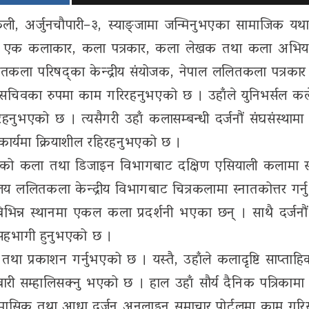
केली, अर्जुनचौपारी–३, स्याङ्जामा जन्मिनुभएका सामाजिक यथार
उहाँ एक कलाकार, कला पत्रकार, कला लेखक तथा कला अभिय
तकला परिषद्का केन्द्रीय संयोजक, नेपाल ललितकला पत्रका
सचिवका रुपमा काम गरिरहनुभएको छ । उहाँले युनिभर्सल कले
भएको छ । त्यसैगरी उहाँ कलासम्बन्धी दर्जनौं संघसंस्थामा
ण कार्यमा क्रियाशील रहिरहनुभएको छ ।
्यालयको कला तथा डिजाइन विभागबाट दक्षिण एसियाली कलामा 
द्यालय ललितकला केन्द्रीय विभागबाट चित्रकलामा स्नातकोत्तर गर
िन्न स्थानमा एकल कला प्रदर्शनी भएका छन् । साथै दर्जन
 सहभागी हुनुभएको छ ।
तथा प्रकाशन गर्नुभएको छ । यस्तै, उहाँले कलादृष्टि साप्ताह
ारी सम्हालिसक्नु भएको छ । हाल उहाँ सौर्य दैनिक पत्रिकामा
ताहिक, मासिक तथा आधा दर्जन अनलाइन समाचार पोर्टलमा काम गर