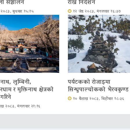
ला सञ्चालन
राख्न निर्देशन
्ठ २०८३, बुधबार १५:१५
१२ जेष्ठ २०८३, मंगलवार १६:३७
नाथ, लुम्बिनी,
पर्यटकको रोजाइमा
ाम र मुक्तिनाथ क्षेत्रको
सिन्धुपाल्चोकको भैरवकुण्ड
न गरिने
१० बैशाख २०८३, बिहीबार १८:३६
ाख २०८३, मंगलवार २१:१६