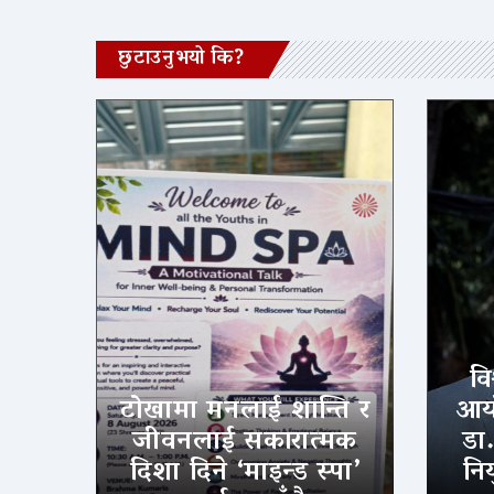
छुटाउनुभयो कि?
वि
टोखामा मनलाई शान्ति र
आयो
जीवनलाई सकारात्मक
डा
दिशा दिने ‘माइन्ड स्पा’
निय