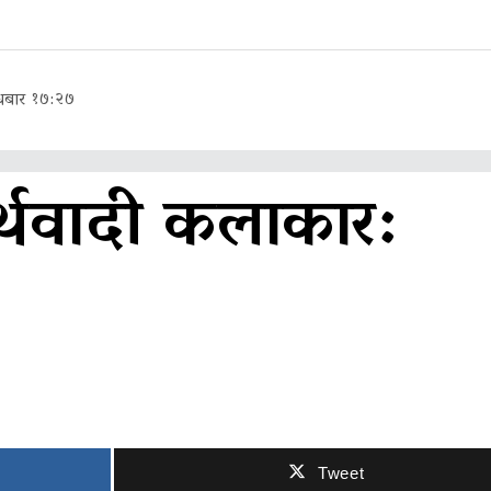
धबार १७:२७
्थवादी कलाकार:
Tweet