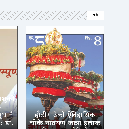
सबै
िशुको
६
ूध नै
हाँडीगाउँको ऐतिहासिक
 : डा.
चोक्ते नारायण जात्रा हुलाक