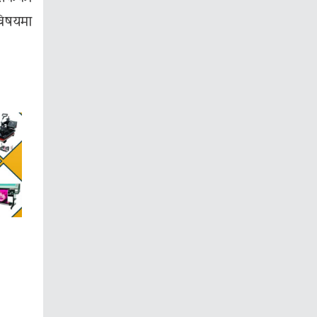
िषयमा