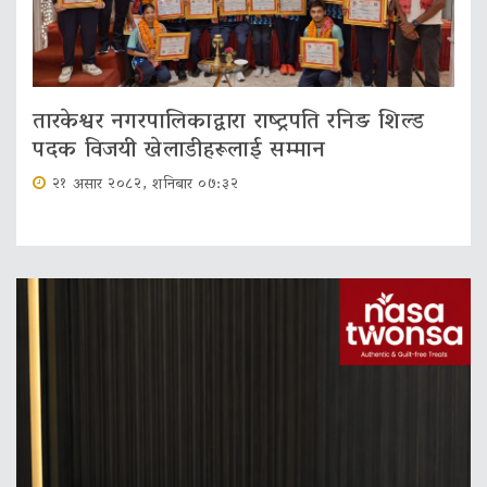
तारकेश्वर नगरपालिकाद्वारा राष्ट्रपति रनिङ शिल्ड
पदक विजयी खेलाडीहरूलाई सम्मान
२१ असार २०८२, शनिबार ०७:३२