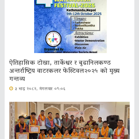
ऐतिहासिक टोखा, तार्केश्वर र बुढानिलकण्ठ
अन्तर्राष्ट्रिय वाटरकलर फेस्टिवल२०२५ को मुख्य
गन्तव्य
३ भाद्र २०८२, मंगलवार ०९:०६