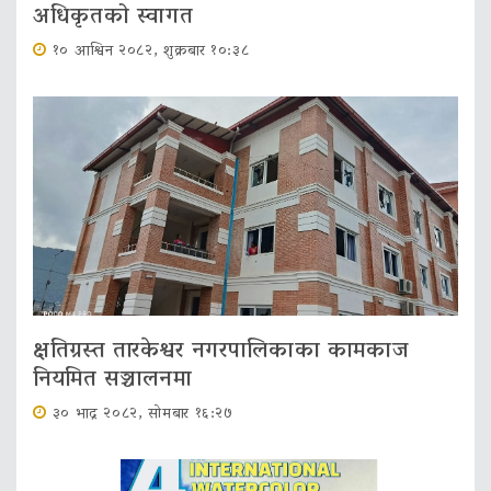
अधिकृतको स्वागत
१० आश्विन २०८२, शुक्रबार १०:३८
क्षतिग्रस्त तारकेश्वर नगरपालिकाका कामकाज
नियमित सञ्चालनमा
३० भाद्र २०८२, सोमबार १६:२७