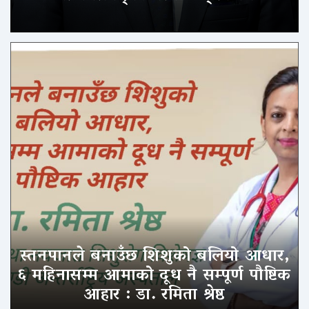
स्तनपानले बनाउँछ शिशुको बलियो आधार,
६ महिनासम्म आमाको दूध नै सम्पूर्ण पौष्टिक
आहार : डा. रमिता श्रेष्ठ