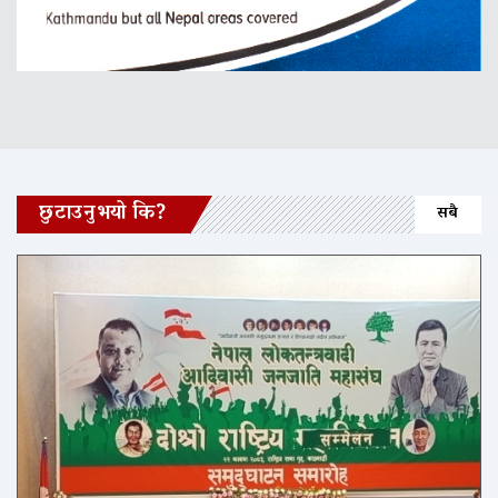
छुटाउनुभयो कि?
सबै