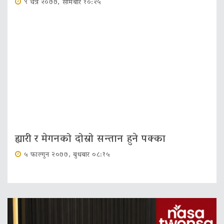
९ चैत्र २०७७, सोमबार १०:२५
ह्यारी र मेगनको दोस्रो सन्तान हुने पक्का
५ फाल्गुन २०७७, बुधबार ०८:१५