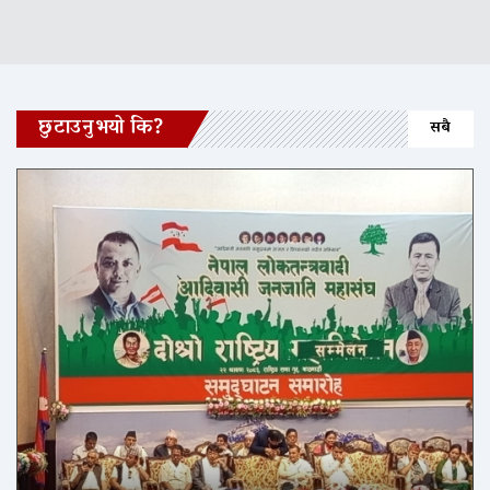
छुटाउनुभयो कि?
सबै