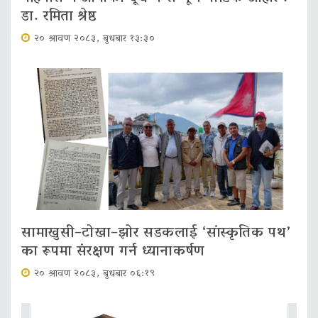
डा. रमिता श्रेष्ठ
२० श्रावण २०८३, बुधबार १३:३०
सामाखुसी–टोखा–झोर सडकलाई ‘सांस्कृतिक पथ’
का रूपमा संरक्षण गर्न ध्यानाकर्षण
२० श्रावण २०८३, बुधबार ०६:१९