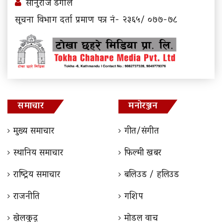
सानुराज डंगोल
सूचना विभाग दर्ता प्रमाण पत्र नं- २३६५/ ०७७-७८
समाचार
मनोरञ्जन
मुख्य समाचार
गीत/संगीत
स्थानिय समाचार
फिल्मी खबर
राष्ट्रिय समाचार
बलिउड / हलिउड
राजनीति
गशिप
खेलकुद़़
माेडल वाच