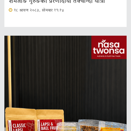
शेमजोङ गुरुङको प्रेरणादायी तेक्वान्दो यात्रा
१८ श्रावण २०८३, सोमबार १९:१४