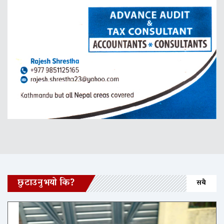
छुटाउनुभयो कि?
सबै