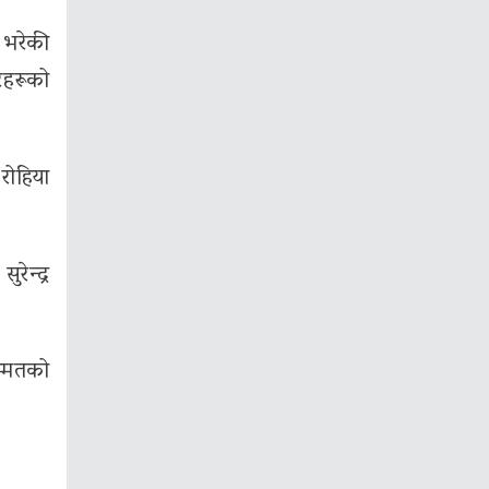
प भरेकी
ारहरूको
रोहिया
रेन्द्र
म्मतको