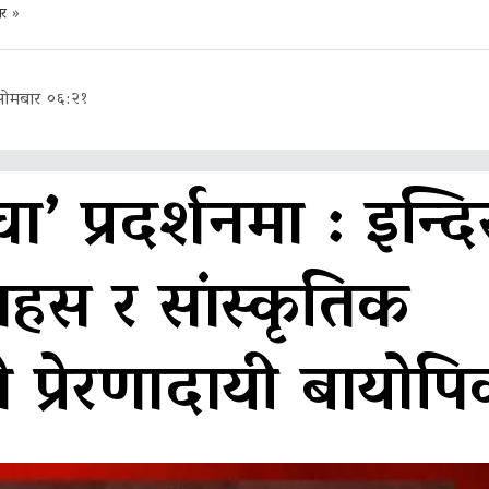
ार
»
सोमबार ०६:२१
चा’ प्रदर्शनमा : इन्दि
ाहस र सांस्कृतिक
 प्रेरणादायी बायोप