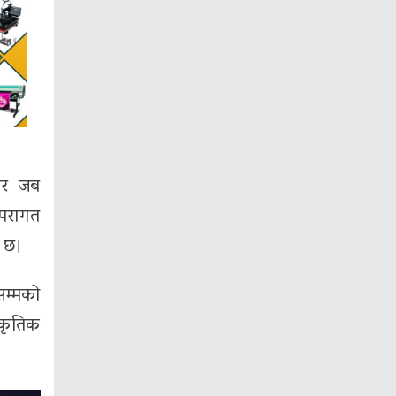
तिर जब
्परागत
ो छ।
सम्मको
्कृतिक