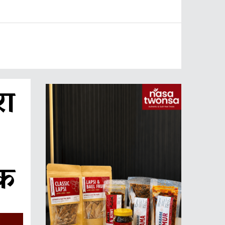
रा
िक