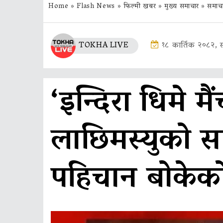
Home
»
Flash News
»
फिल्मी खबर
»
मुख्य समाचार
»
समाच
TOKHA LIVE
१८ कार्तिक २०८२, 
‘इन्दिरा धिमे मैं
लाछिमस्युको स
पहिचान बोकेको