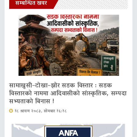
सम्बन्धित खवर
सामाखुसी–टोखा–झोर सडक विस्तार : सडक
विस्तारकाे नाममा आदिवासीकाे सांस्कृतिक, सम्पदा
सभ्यताकाे बिनास !
१८ श्रावण २०८३, सोमबार १६:१८