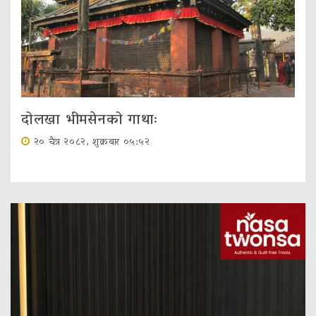
दोलखा भीमसेनको गाथाः
२० चैत्र २०८२, शुक्रबार ०५:५२