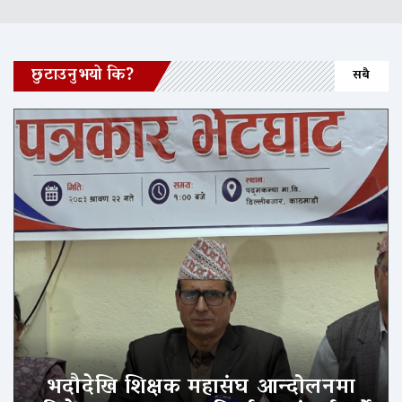
छुटाउनुभयो कि?
सबै
भदौदेखि शिक्षक महासंघ आन्दोलनमा