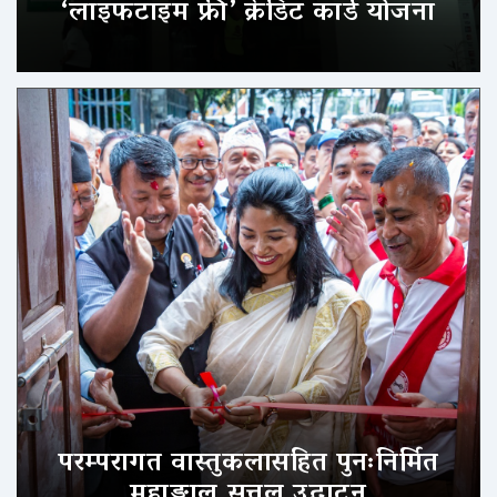
‘लाइफटाइम फ्री’ क्रेडिट कार्ड योजना
परम्परागत वास्तुकलासहित पुनःनिर्मित
महाङ्काल सत्तल उद्घाटन