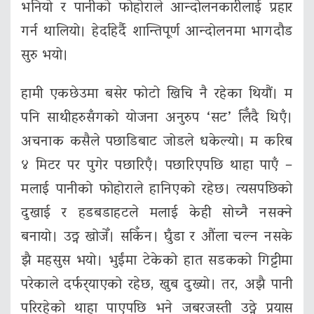
भनियो र पानीको फोहोराले आन्दोलनकारीलाई प्रहार
गर्न थालियो। हेर्दाहेर्दै शान्तिपूर्ण आन्दोलनमा भागदौड
सुरु भयो।
हामी एकछेउमा बसेर फोटो खिचि नै रहेका थियौं। म
पनि साथीहरुसँगको योजना अनुरुप ‘सट’ लिँदै थिएँ।
अचनाक कसैले पछाडिबाट जोडले धकेल्यो। म करिब
४ मिटर पर पुगेर पछारिएँ। पछारिएपछि थाहा पाएँ –
मलाई पानीको फोहोराले हानिएको रहेछ। त्यसपछिको
दुखाई र हडबडाहटले मलाई केही सोच्नै नसक्ने
बनायो। उठ्न खोजेँ। सकिँन। घुँडा र औंला चल्न नसके
झै महसुस भयो। भुईंमा टेकेको हात सडकको गिट्टीमा
परेकाले दर्फर्‍याएको रहेछ, खुब दुख्यो। तर, अझै पानी
परिरहेको थाहा पाएपछि भने जबरजस्ती उठ्ने प्रयास