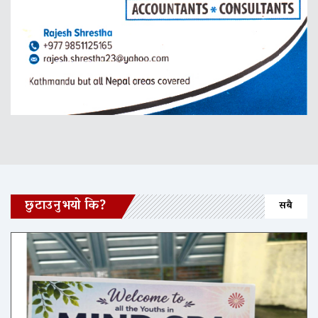
छुटाउनुभयो कि?
सबै