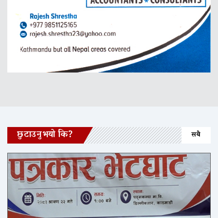
छुटाउनुभयो कि?
सबै