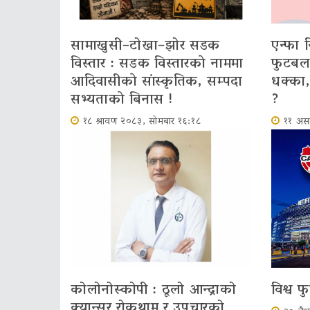
सामाखुसी–टोखा–झोर सडक
एन्फा 
विस्तार : सडक विस्तारकाे नाममा
फुटबल
आदिवासीकाे सांस्कृतिक, सम्पदा
धक्का
सभ्यताकाे बिनास !
?
१८ श्रावण २०८३, सोमबार १६:१८
११ अस
कोलोनोस्कोपी : ठूलो आन्द्राको
विश्व 
क्यान्सर रोकथाम र उपचारको