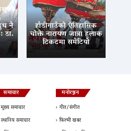
िशुको
६
ूध नै
हाँडीगाउँको ऐतिहासिक
 : डा.
चोक्ते नारायण जात्रा हुलाक
टिकटमा समेटियो
समाचार
मनोरञ्जन
मुख्य समाचार
गीत/संगीत
स्थानिय समाचार
फिल्मी खबर