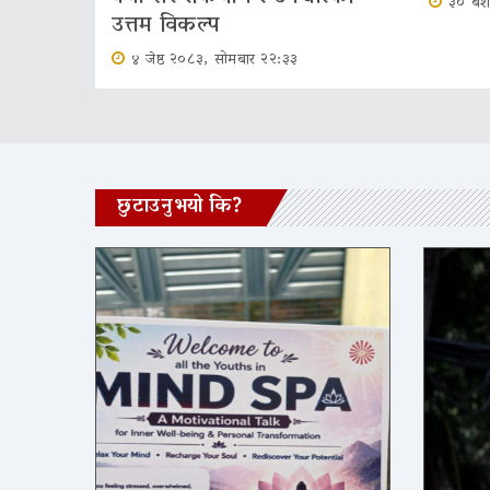
३० बै
उत्तम विकल्प
४ जेष्ठ २०८३, सोमबार २२:३३
छुटाउनुभयो कि?