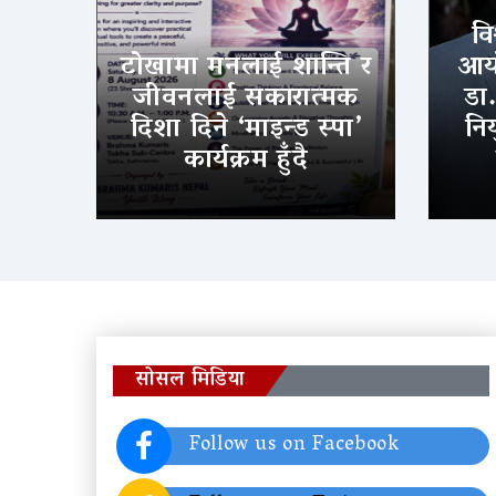
वि
टोखामा मनलाई शान्ति र
आयो
जीवनलाई सकारात्मक
डा
दिशा दिने ‘माइन्ड स्पा’
निय
कार्यक्रम हुँदै
सोसल मिडिया
Follow us on Facebook