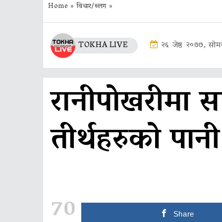
Home
»
विचार/ब्लग
»
TOKHA LIVE
२६ जेष्ठ २०७७, सोम
रानीपाेखरीमा 
तीर्थहरुकाे पान
70
Share