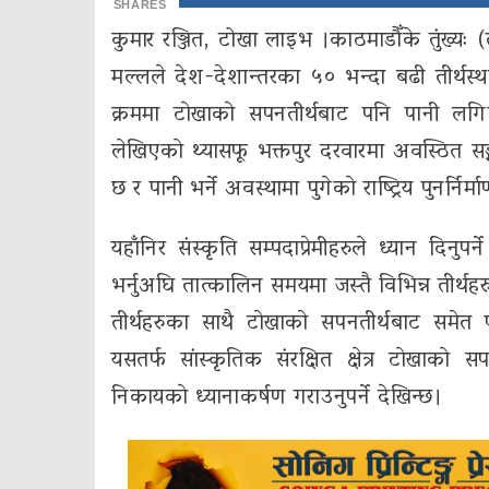
SHARES
कुमार रञ्जित, टोखा लाइभ ।काठमाडाैँके तुंख्यः (
मल्लले देश-देशान्तरका ५० भन्दा बढी तीर्थस्थ
क्रममा टाेखाकाे सपनतीर्थबाट पनि पानी लगिए
लेखिएकाे थ्यासफू भक्तपुर दरवारमा अवस्ठित सङ्ग्र
छ र पानी भर्ने अवस्थामा पुगेकाे राष्ट्रिय पुनर्नि
यहाँनिर संस्कृति सम्पदाप्रेमीहरुले ध्यान दिन
भर्नुअघि तात्कालिन समयमा जस्तै विभिन्न तीर्थहरुब
तीर्थहरुका साथै टाेखाकाे सपनतीर्थबाट समेत 
यसतर्फ सांस्कृतिक संरक्षित क्षेत्र टाेखाकाे
निकायकाे ध्यानाकर्षण गराउनुपर्ने देखिन्छ।