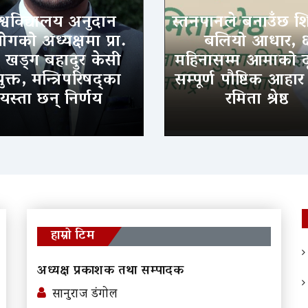
श्वविद्यालय अनुदान
स्तनपानले बनाउँछ श
गको अध्यक्षमा प्रा.
बलियो आधार, 
. खड्ग बहादुर केसी
महिनासम्म आमाको द
ुक्त, मन्त्रिपरिषद्का
सम्पूर्ण पौष्टिक आहार
यस्ता छन् निर्णय
रमिता श्रेष्ठ
हाम्रो टिम
अध्यक्ष प्रकाशक तथा सम्पादक
सानुराज डंगोल