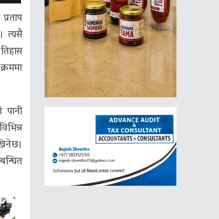
 प्रताप
 त्यसै
इतिहास
 क्रममा
ँ पानी
विभिन्न
खिनेछ।
बन्धित