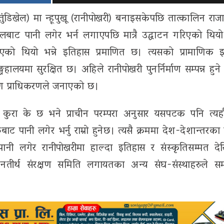
तुंडिखेल) मा न्हूपुखू (रानीपाेखरी) बनाइसकेपछि तात्कालिन राजा
लबाट पानी लगेर भर्न लगाएपछि मात्रै उद्घाटन गरिएकाे थियाे।
काे थियाे भन्ने इतिहास प्रमाणित छ। त्यसकाे प्रामाणिक 
हालयमा सुरक्षित छ। अहिले रानीपाेखरी पुनर्निर्माण सम्पन्न हुने
र्माण प्राधिकरणले जनाएकाे छ।
ुपर्ने कुरा के छ भने प्राचीन परम्परा अनुसार यसपटक पनि त्यहा
ाट पानी लगेर भर्नु राम्राे हुनेछ। त्यसै क्रममा देश-देशान्तरका 
पानी लगेर रानीपाेखरीमा हाल्दा इतिहास र संस्कृतिसम्मत दे
 सपनतीर्थ संरक्षण समिति लगायतका अन्य संघ-संस्थाहरुले सम्