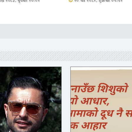
शाख २०८३, बुधबार २०:०२
२० चैत्र २०८२, शुक्रबार ०५:५२