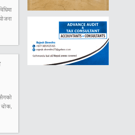
विधिमा
योजना
ो
ीसँगको
ी चोक,