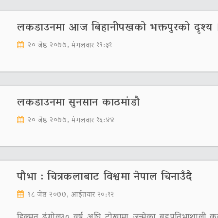
लकडाउनमा आज बिहानीपखको भक्तपुरको दृश्य 
२० जेष्ठ २०७७, मंगलवार १९:३१
लकडाउनमा सुनसान काठमांडौ
२० जेष्ठ २०७७, मंगलवार १६:४४
पौभा : चित्रकलाबाट विश्वमा नेपाल चिनाउँदै
१८ जेष्ठ २०७७, आईतवार २०:१२
हिक्मत डंगोल३० वर्ष अघि टोखामा जन्मेका बहुप्रतिभाशाली 