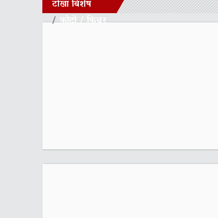
टोखा बिशेष
फोटो / फिचर