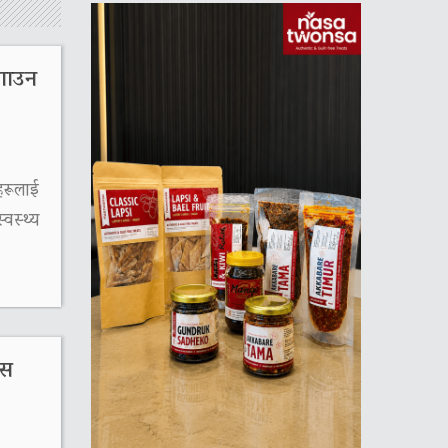
लगाउन
रूलाई
वस्थ्य
वस