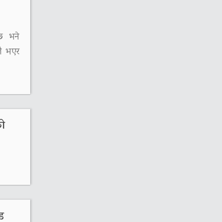
 छ भने
लै भएर
को
ोड