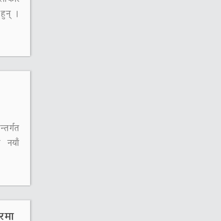
 हुन् ।
्तर्गत
 नयाँ
ीरमा