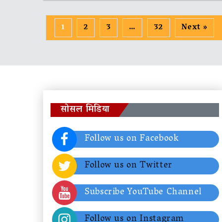
1
2
3
…
32
Next »
सोसल मिडिया
Follow us on Facebook
Follow us on Twitter
Subscribe YouTube Channel
Follow us on Instagram