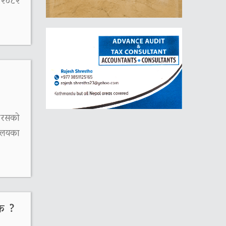
ज २०८२
इरसको
रालयका
क ?