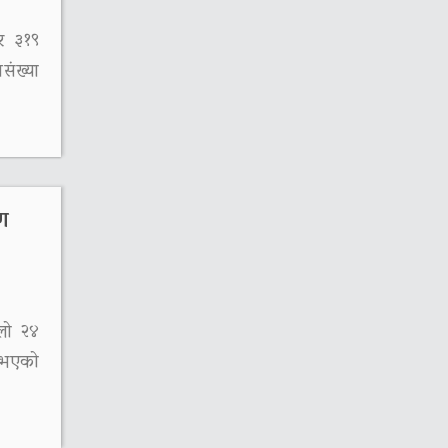
र ३१९
संख्या
मण
लो २४
ि भएको