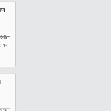
रमण
कैदिन
रालयका
ण
्टामा