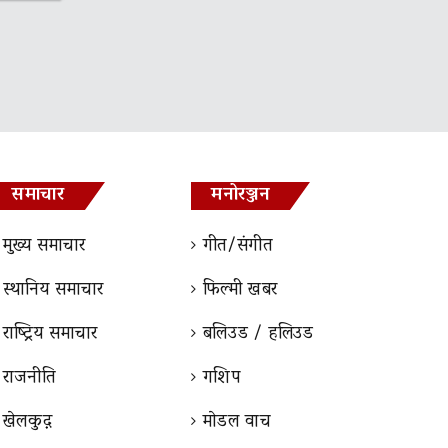
समाचार
मनोरञ्जन
मुख्य समाचार
गीत/संगीत
स्थानिय समाचार
फिल्मी खबर
राष्ट्रिय समाचार
बलिउड / हलिउड
राजनीति
गशिप
खेलकुद़़
माेडल वाच