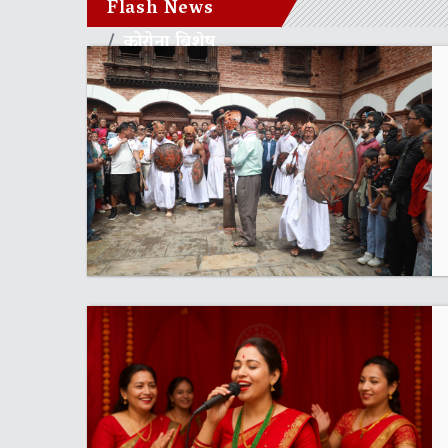
Flash News
कोरोना बिशेष
भक्तपुर नगरपालिका
समाचार