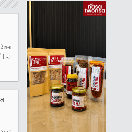
गदेशमा
्ष […]
ीज