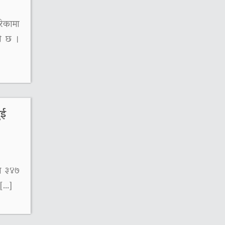
रिकामा
को छ ।
ुई
प ३४७
 […]