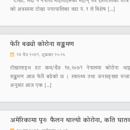
टोखा, भदौ ५ नेपाली महिलाहरूको महान् पर्व हरितालिका ती
को अवसरमा टोखा नगरपालिका वडा नं. १ ले विशेष […]
फेरि बढ्यो कोरोना सङ्क्रमण
१७ चैत्र २०७९, शुक्रबार २०:२६
टाेखालाइभ डट कम/चैत्र १७,२०७९ नेपालमा कोरोना भा
सङ्क्रमण आज फेरि बढेको छ । स्वास्थ्य तथा जनसङ्ख्या मन्त्
अनुसार आज एक […]
अमेरिकामा पुनः फैलन थाल्यो कोरोना, कति घात