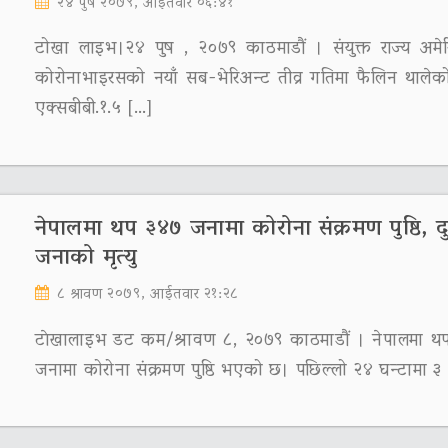
२४ पुष २०७९, आईतवार ०६:४१
टोखा लाइभ।२४ पुष , २०७९ काठमाडौं । संयुक्त राज्य अमे
कोरोनाभाइरसको नयाँ सब-भेरिअन्ट तीव्र गतिमा फैलिन थाले
एक्सबीबी.१.५ […]
नेपालमा थप ३४७ जनामा कोरोना संक्रमण पुष्ठि, द
जनाको मृत्यु
८ श्रावण २०७९, आईतवार २१:२८
टाेखालाइभ डट कम/श्रावण ८, २०७९ काठमाडौं । नेपालमा थ
जनामा कोरोना संक्रमण पुष्ठि भएको छ। पछिल्लो २४ घन्टामा ३