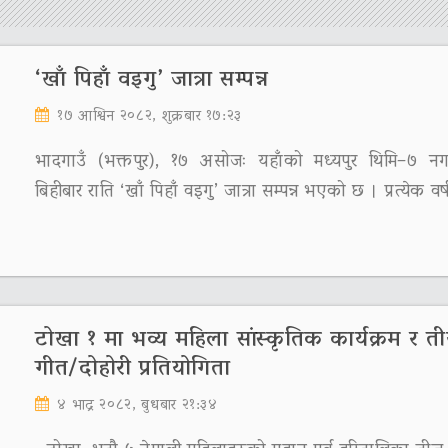
‘खाँ पिहाँ वइगु’ जात्रा सम्पन्न
१७ आश्विन २०८२, शुक्रबार १७:२३
भादगाउँ (भक्तपुर), १७ असोजः यहाँको मध्यपुर थिमि–७ न
बिहीबार राति ‘खाँ पिहाँ वइगु’ जात्रा सम्पन्न भएको छ । प्रत्येक वर
टोखा १ मा भव्य महिला सांस्कृतिक कार्यक्रम र त
गीत/दोहोरी प्रतियोगिता
४ भाद्र २०८२, बुधबार २१:३४