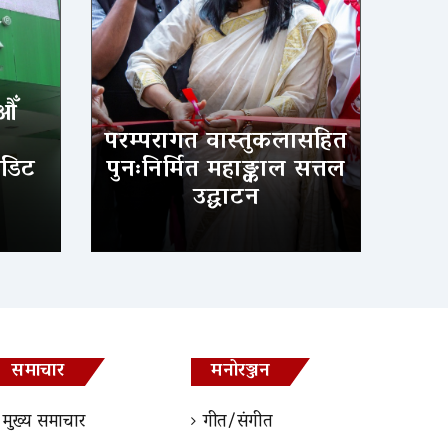
औँ
परम्परागत वास्तुकलासहित
ेडिट
पुनःनिर्मित महाङ्काल सत्तल
उद्घाटन
समाचार
मनोरञ्जन
मुख्य समाचार
गीत/संगीत