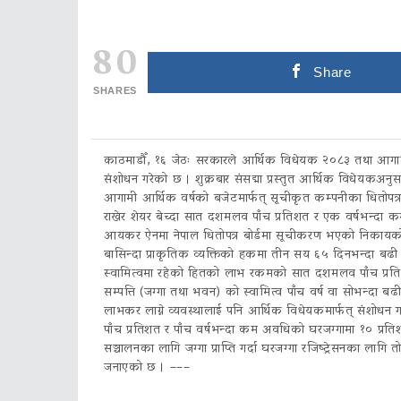
80
Share
SHARES
काठमाडौँ, १६ जेठः सरकारले आर्थिक विधेयक २०८३ तथा आगामी 
संशोधन गरेको छ । शुक्रबार संसद्मा प्रस्तुत आर्थिक विधेयकअ
आगामी आर्थिक वर्षको बजेटमार्फत् सूचीकृत कम्पनीका धितोपत्र
राखेर शेयर बेच्दा सात दशमलव पाँच प्रतिशत र एक वर्षभन्दा कम
आयकर ऐनमा नेपाल धितोपत्र बोर्डमा सूचीकरण भएको निकायको हि
बासिन्दा प्राकृतिक व्यक्तिको हकमा तीन सय ६५ दिनभन्दा ब
स्वामित्वमा रहेको हितको लाभ रकमको सात दशमलव पाँच प्रतिशतक
सम्पत्ति (जग्गा तथा भवन) को स्वामित्व पाँच वर्ष वा सोभन्दा
लाभकर लाग्ने व्यवस्थालाई पनि आर्थिक विधेयकमार्फत् संशो
पाँच प्रतिशत र पाँच वर्षभन्दा कम अवधिको घरजग्गामा १० प्र
सञ्चालनका लागि जग्गा प्राप्ति गर्दा घरजग्गा रजिष्ट्रेसनका ला
जनाएको छ । –––