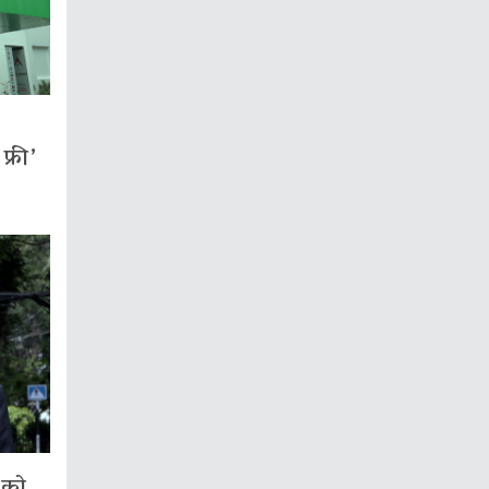
्री’
गको