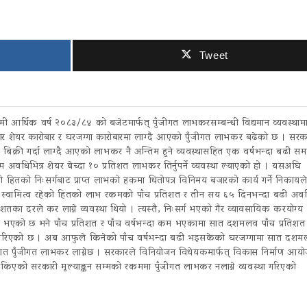
Tweet
आर्थिक वर्ष २०८३/८४ को बजेटमार्फत् पुँजीगत लाभकरसम्बन्धी विद्यमान व्यवस्थाम
नुसार शेयर कारोबार र घरजग्गा कारोबारमा लाग्दै आएको पुँजीगत लाभकर बढेको छ । सरक
 बिक्री गर्दा लाग्दै आएको लाभकर नै अन्तिम हुने व्यवस्थासहित एक वर्षभन्दा बढी स
 अवधिभित्र शेयर बेच्दा १० प्रतिशत लाभकर तिर्नुपर्ने व्यवस्था ल्याएको हो । यसअघि
तको निःसर्गबाट प्राप्त लाभको हकमा धितोपत्र विनिमय बजारको कार्य गर्ने निकायल
ढी स्वामित्व रहेको हितको लाभ रकमको पाँच प्रतिशत र तीन सय ६५ दिनभन्दा बढी अ
ा दरले कर लाग्ने व्यवस्था थियो । त्यस्तै, निःसर्ग भएको गैर व्यावसायिक करयोग्य
 बढी भएको छ भने पाँच प्रतिशत र पाँच वर्षभन्दा कम भएकामा सात दशमलव पाँच प्रतिशत
धन गरिएको छ । अब आफुले किनेको पाँच वर्षभन्दा बढी भइसकेको घरजग्गामा सात दश
तिशत पुँजीगत लाभकर लाग्नेछ । सरकारले विनियोजन विधेयकमार्फत् विकास निर्माण आय
गि तोकिएको सरकारी मूल्याङ्कन सम्मको रकममा पुँजीगत लाभकर नलाग्ने व्यवस्था गरिएको