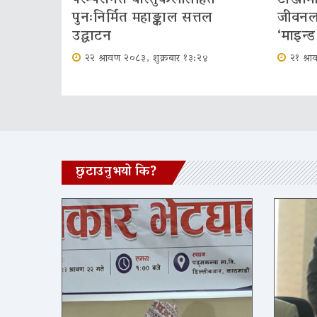
पुनःनिर्मित महाङ्काल सत्तल
जीवनला
उद्घाटन
‘माइन्ड 
२२ श्रावण २०८३, शुक्रबार १३:२४
२१ श्र
छुटाउनुभयो कि?