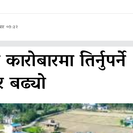
बार ०७:३२
ारोबारमा तिर्नुपर्ने
 बढ्यो