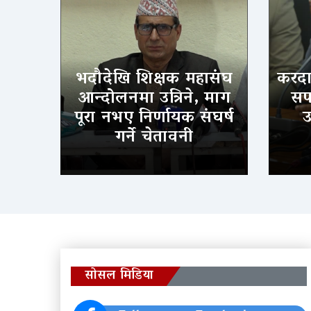
भदौदेखि शिक्षक महासंघ
करदात
आन्दोलनमा उत्रिने, माग
सफल
पूरा नभए निर्णायक संघर्ष
उ
गर्ने चेतावनी
सोसल मिडिया