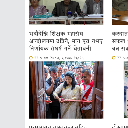
भदौदेखि शिक्षक महासंघ
करदाता 
आन्दोलनमा उत्रिने, माग पूरा नभए
सफल भए
निर्णायक संघर्ष गर्ने चेतावनी
बन्न सक्
२२ श्रावण २०८३, शुक्रबार १६:२६
२२ श्र
परम्परागत वास्तुकलासहित
टोखामा