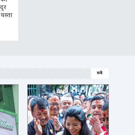
दुर
 यस्ता
सबै