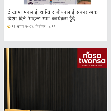
टोखामा मनलाई शान्ति र जीवनलाई सकारात्मक
दिशा दिने ‘माइन्ड स्पा’ कार्यक्रम हुँदै
२१ श्रावण २०८३, बिहीबार ०८:२९