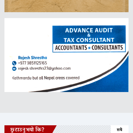
छुटाउनुभयो कि?
सबै