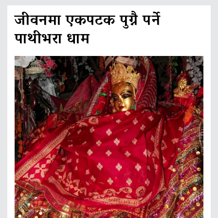
जीवनमा एकपटक पुग्नै पर्ने
पाथीभरा धाम