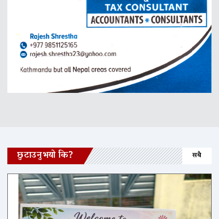
छुटाउनुभयो कि?
सबै