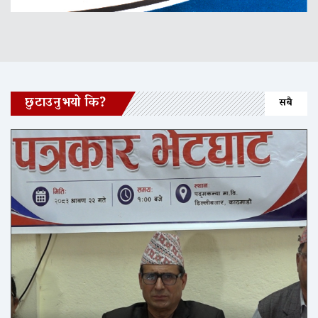
छुटाउनुभयो कि?
सबै