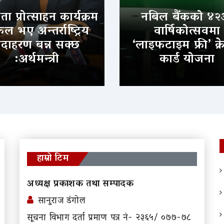
ा प्रोत्साहन कार्यक्रम
नबिल बैंकको ४२
 भए अन्तर्राष्ट्रिय
वार्षिकोत्सवमा
दाहरण बन्न सक्छ
‘लाइफटाइम फ्री’ क्र
:अर्थमन्त्री
कार्ड योजना
हाम्रो टिम
अध्यक्ष प्रकाशक तथा सम्पादक
सानुराज डंगोल
सूचना विभाग दर्ता प्रमाण पत्र नं- २३६५/ ०७७-७८