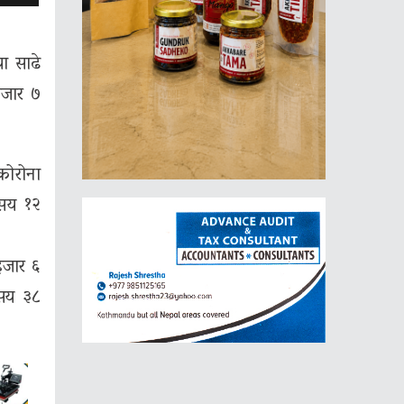
ा साढे
हजार ७
कोरोना
 सय १२
हजार ६
 सय ३८