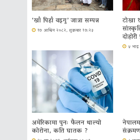
‘खाँ पिहाँ वइगु’ जात्रा सम्पन्न
टोखा १
सांस्क
१७ आश्विन २०८२, शुक्रबार १७:२३
दोहोरी 
४ भाद्
अमेरिकामा पुनः फैलन थाल्यो
नेपाल
कोरोना, कति घातक ?
संक्रमण