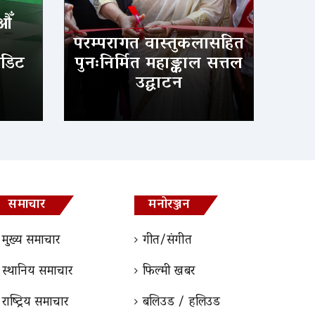
औँ
परम्परागत वास्तुकलासहित
ेडिट
पुनःनिर्मित महाङ्काल सत्तल
उद्घाटन
समाचार
मनोरञ्जन
मुख्य समाचार
गीत/संगीत
स्थानिय समाचार
फिल्मी खबर
राष्ट्रिय समाचार
बलिउड / हलिउड