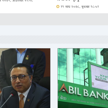
ावण २०७९, आईतवार २१:२८
१९ माघ २०७८, बुधबार १८:५१