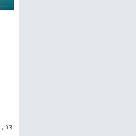
७
ि , १२