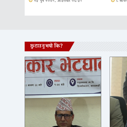
२४ पुष २०७९, आईतवार ०६:४१
८ श्र
छुटाउनुभयो कि?