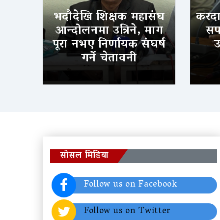
भदौदेखि शिक्षक महासंघ
करदात
आन्दोलनमा उत्रिने, माग
सफल
पूरा नभए निर्णायक संघर्ष
उ
गर्ने चेतावनी
सोसल मिडिया
Follow us on Facebook
Follow us on Twitter