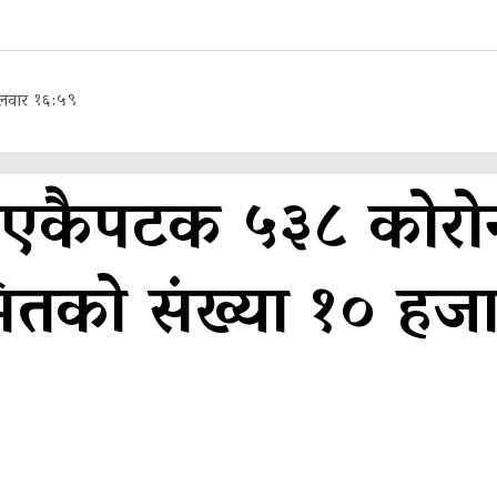
लवार १६:५९
 एकैपटक ५३८ कोरो
रमितको संख्या १० हज