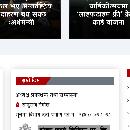
 भए अन्तर्राष्ट्रिय
वार्षिकोत्सवमा
दाहरण बन्न सक्छ
‘लाइफटाइम फ्री’ क्र
:अर्थमन्त्री
कार्ड योजना
हाम्रो टिम
अध्यक्ष प्रकाशक तथा सम्पादक
सानुराज डंगोल
सूचना विभाग दर्ता प्रमाण पत्र नं- २३६५/ ०७७-७८