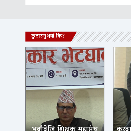
छुटाउनुभयो कि?
भदौदेखि शिक्षक महासंघ
करदात