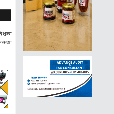
 देशका
संख्या