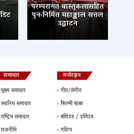
परम्परागत वास्तुकलासहित
ेडिट
पुनःनिर्मित महाङ्काल सत्तल
उद्घाटन
समाचार
मनोरञ्जन
मुख्य समाचार
गीत/संगीत
स्थानिय समाचार
फिल्मी खबर
राष्ट्रिय समाचार
बलिउड / हलिउड
राजनीति
गशिप