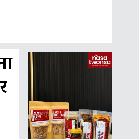
ना
ार