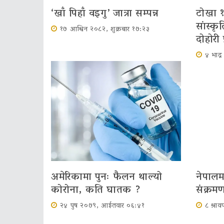
‘खाँ पिहाँ वइगु’ जात्रा सम्पन्न
टोखा १
सांस्क
१७ आश्विन २०८२, शुक्रबार १७:२३
दोहोरी 
४ भाद्
अमेरिकामा पुनः फैलन थाल्यो
नेपाल
कोरोना, कति घातक ?
संक्रमण
२४ पुष २०७९, आईतवार ०६:४१
८ श्र