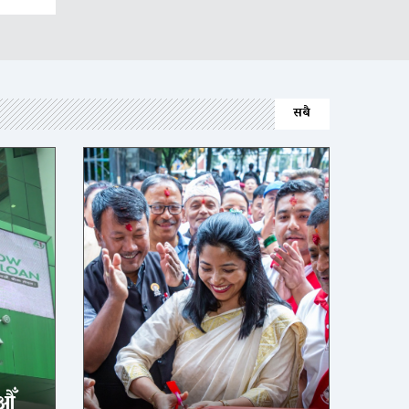
सबै
औँ