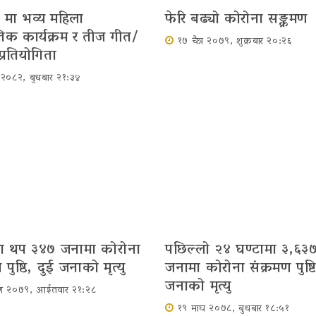
 मा भव्य महिला
फेरि बढ्यो कोरोना सङ्क्रमण
ृतिक कार्यक्रम र तीज गीत/
१७ चैत्र २०७९, शुक्रबार २०:२६
प्रतियोगिता
र २०८२, बुधबार २१:३४
मा थप ३४७ जनामा कोरोना
पछिल्लो २४ घण्टामा ३,६३
 पुष्ठि, दुई जनाको मृत्यु
जनामा कोरोना संक्रमण पुष्ट
जनाको मृत्‍यु
ावण २०७९, आईतवार २१:२८
१९ माघ २०७८, बुधबार १८:५१