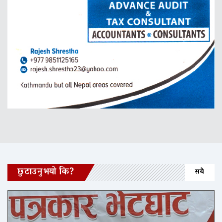
छुटाउनुभयो कि?
सबै