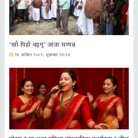
‘खाँ पिहाँ वइगु’ जात्रा सम्पन्न
१७ आश्विन २०८२, शुक्रबार १७:२३