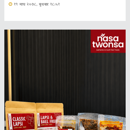
१९ माघ २०७८, बुधबार १८:५१