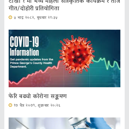
टोखा १ मा भव्य महिला सांस्कृतिक कार्यक्रम र तीज
गीत/दोहोरी प्रतियोगिता
४ भाद्र २०८२, बुधबार २१:३४
फेरि बढ्यो कोरोना सङ्क्रमण
१७ चैत्र २०७९, शुक्रबार २०:२६