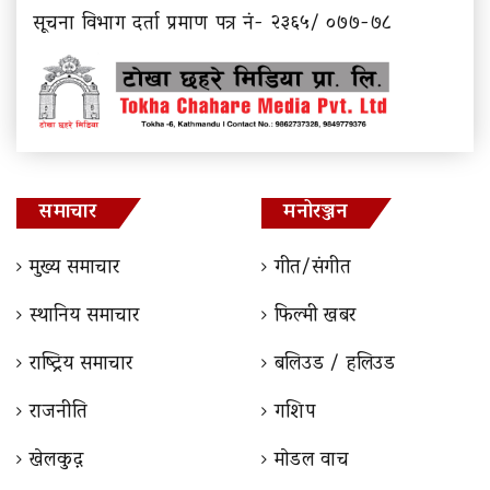
सूचना विभाग दर्ता प्रमाण पत्र नं- २३६५/ ०७७-७८
समाचार
मनोरञ्जन
मुख्य समाचार
गीत/संगीत
स्थानिय समाचार
फिल्मी खबर
राष्ट्रिय समाचार
बलिउड / हलिउड
राजनीति
गशिप
खेलकुद़़
माेडल वाच