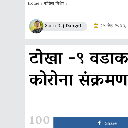
Home
»
कोरोना बिशेष
»
Sanu Raj Dangol
२५ जेष्ठ २०७७
टोखा -९ वडाक
काेरोना संक्रमण
100
Share