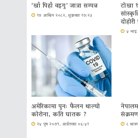
‘खाँ पिहाँ वइगु’ जात्रा सम्पन्न
टोखा १
सांस्क
१७ आश्विन २०८२, शुक्रबार १७:२३
दोहोरी 
४ भाद्
अमेरिकामा पुनः फैलन थाल्यो
नेपाल
कोरोना, कति घातक ?
संक्रमण
२४ पुष २०७९, आईतवार ०६:४१
८ श्र