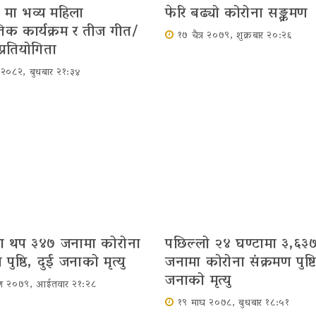
 मा भव्य महिला
फेरि बढ्यो कोरोना सङ्क्रमण
ृतिक कार्यक्रम र तीज गीत/
१७ चैत्र २०७९, शुक्रबार २०:२६
प्रतियोगिता
र २०८२, बुधबार २१:३४
मा थप ३४७ जनामा कोरोना
पछिल्लो २४ घण्टामा ३,६३
 पुष्ठि, दुई जनाको मृत्यु
जनामा कोरोना संक्रमण पुष्ट
जनाको मृत्‍यु
ावण २०७९, आईतवार २१:२८
१९ माघ २०७८, बुधबार १८:५१