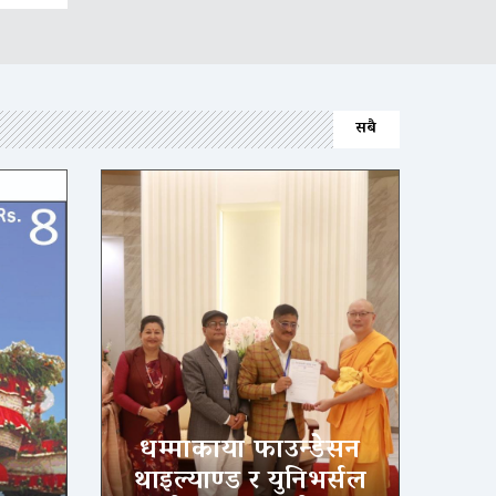
सबै
धम्माकाया फाउन्डेसन
थाइल्याण्ड र युनिभर्सल