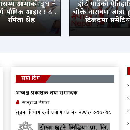
ासम्म आमाको दूध नै
हाँडीगाउँको ऐतिहा
र्ण पौष्टिक आहार : डा.
चोक्ते नारायण जात्रा
रमिता श्रेष्ठ
टिकटमा समेटिय
हाम्रो टिम
अध्यक्ष प्रकाशक तथा सम्पादक
सानुराज डंगोल
सूचना विभाग दर्ता प्रमाण पत्र नं- २३६५/ ०७७-७८