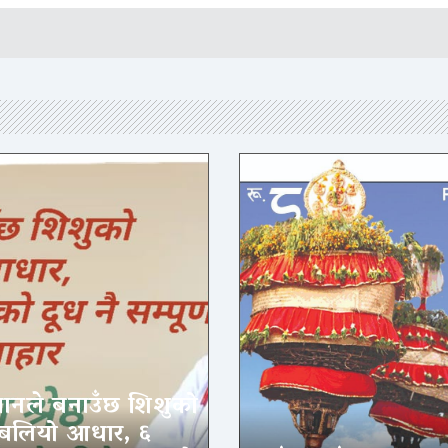
पानले बनाउँछ शिशुको
बलियो आधार, ६