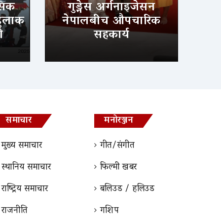
सिक
गुड्नेस अर्गनाइजेसन
 हुलाक
नेपालबीच औपचारिक
ो
सहकार्य
समाचार
मनोरञ्जन
मुख्य समाचार
गीत/संगीत
स्थानिय समाचार
फिल्मी खबर
राष्ट्रिय समाचार
बलिउड / हलिउड
राजनीति
गशिप