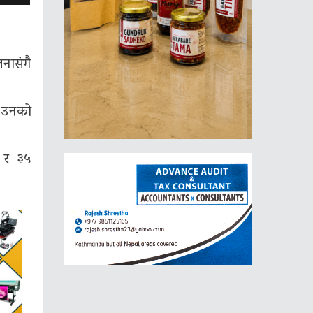
नासंगै
ल उनको
१ र ३५