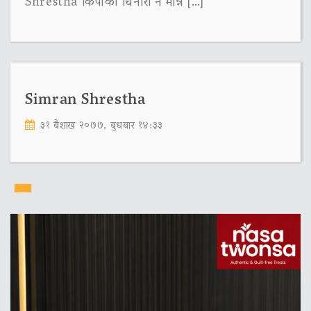
Shrestha किपाको चिनारी नै मान्न […]
Simran Shrestha
३१ बैशाख २०७७, बुधबार १४:३३