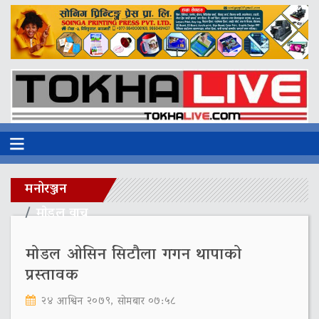
मनोरञ्जन
माेडल वाच
मोडल ओसिन सिटौला गगन थापाको
प्रस्तावक
२४ आश्विन २०७९, सोमबार ०७:५८