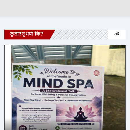
छुटाउनुभयो कि?
सबै