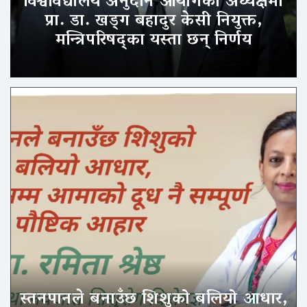
विश्वविद्यालय अनुदान आयोगको अध्यक्षमा
प्रा. डा. खड्ग बहादुर केसी नियुक्त,
मन्त्रिपरिषद्का यस्ता छन् निर्णय
स्तनपानले बनाउँछ शिशुको बलियो आधार,