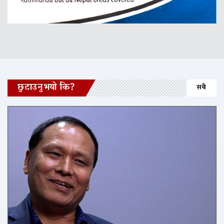
छुटाउनुभयो कि?
सबै