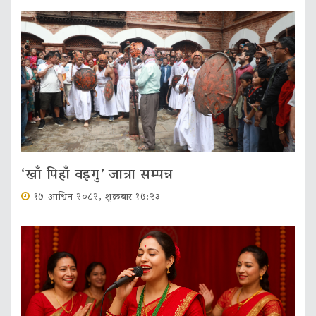
‘खाँ पिहाँ वइगु’ जात्रा सम्पन्न
१७ आश्विन २०८२, शुक्रबार १७:२३