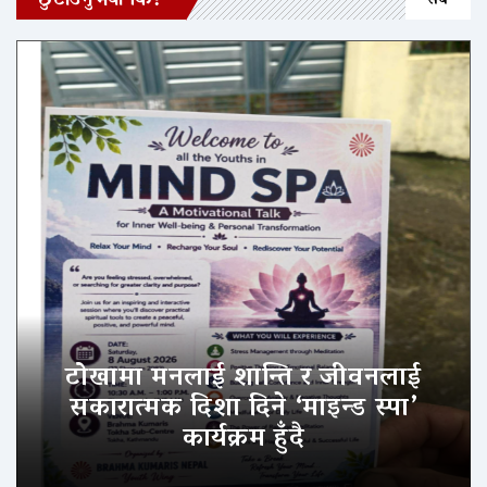
छुटाउनुभयो कि?
सबै
टोखामा मनलाई शान्ति र जीवनलाई
सकारात्मक दिशा दिने ‘माइन्ड स्पा’
कार्यक्रम हुँदै