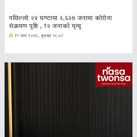
पछिल्लो २४ घण्टामा ३,६३७ जनामा कोरोना
संक्रमण पुष्टि , १२ जनाको मृत्‍यु
१९ माघ २०७८, बुधबार १८:५१