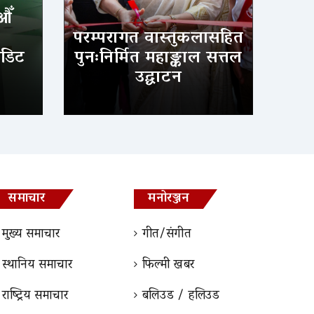
औँ
परम्परागत वास्तुकलासहित
ेडिट
पुनःनिर्मित महाङ्काल सत्तल
उद्घाटन
समाचार
मनोरञ्जन
मुख्य समाचार
गीत/संगीत
स्थानिय समाचार
फिल्मी खबर
राष्ट्रिय समाचार
बलिउड / हलिउड