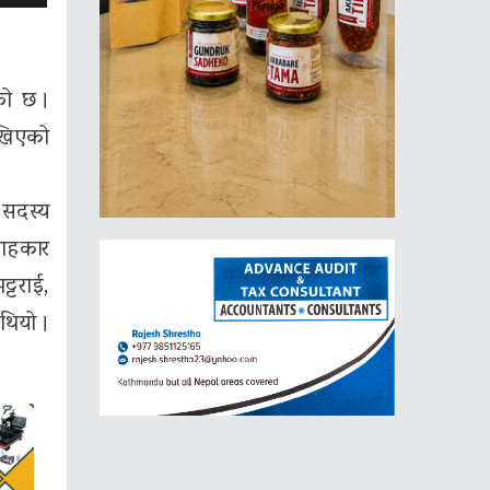
को छ ।
ेखिएको
ा सदस्य
लाहकार
्टराई,
थियो ।