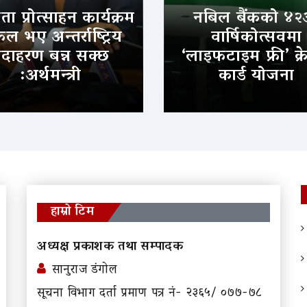
ा प्रोत्साहन कार्यक्रम
नबिल बैंकको ४२
 भए अन्तर्राष्ट्रिय
वार्षिकोत्सवमा
दाहरण बन्न सक्छ
‘लाइफटाइम फ्री’ क्र
:अर्थमन्त्री
कार्ड योजना
हाम्रो टिम
अध्यक्ष प्रकाशक तथा सम्पादक
सानुराज डंगोल
सूचना विभाग दर्ता प्रमाण पत्र नं- २३६५/ ०७७-७८