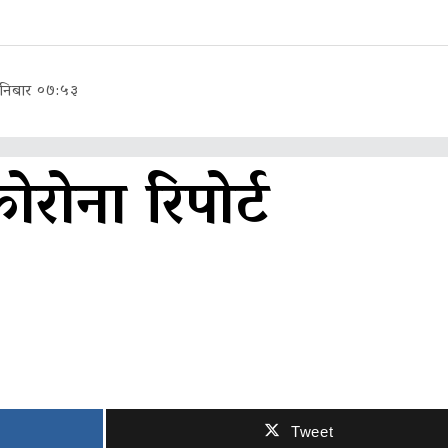
निबार ०७:५३
कोरोना रिपोर्ट
Tweet