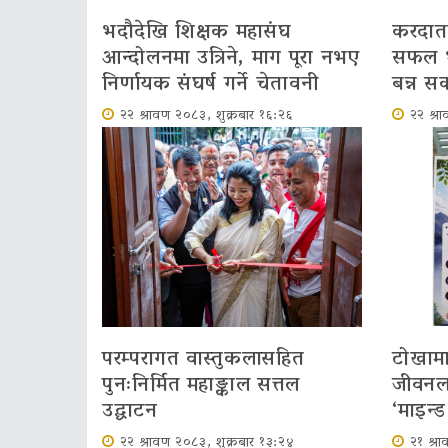
भदौदेखि शिक्षक महासंघ
करदाता 
आन्दोलनमा उत्रिने, माग पूरा नभए
सफल भए
निर्णायक संघर्ष गर्ने चेतावनी
बन्न सक्
२२ श्रावण २०८३, शुक्रबार १६:२६
२२ श्र
परम्परागत वास्तुकलासहित
टोखामा
पुनःनिर्मित महाङ्काल सत्तल
जीवनला
उद्घाटन
‘माइन्ड 
२२ श्रावण २०८३, शुक्रबार १३:२४
२१ श्र