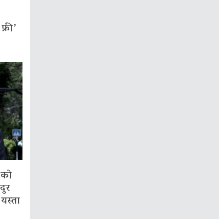
्री’
गको
दुर
 यस्ता