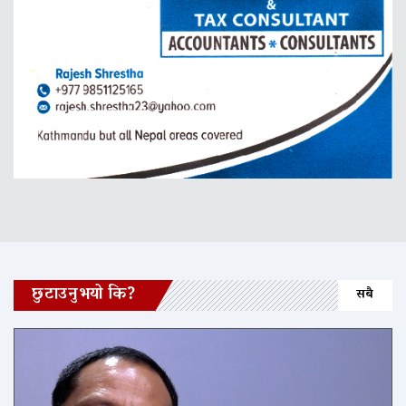
छुटाउनुभयो कि?
सबै