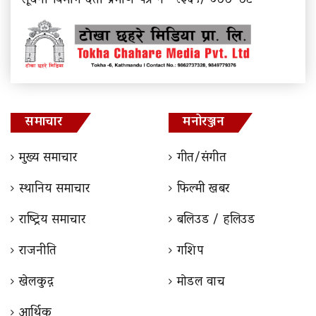
सूचना विभाग दर्ता प्रमाण पत्र नं- २३६५/ ०७७-७८
समाचार
मनोरञ्जन
मुख्य समाचार
गीत/संगीत
स्थानिय समाचार
फिल्मी खबर
राष्ट्रिय समाचार
बलिउड / हलिउड
राजनीति
गशिप
खेलकुद़़
माेडल वाच
आर्थिक