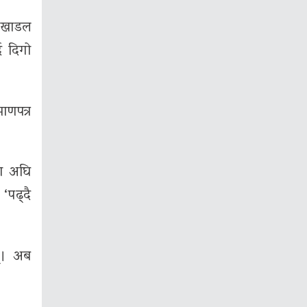
ो खाडल
ै दिगो
ाणपत्र
मा अघि
‘पढ्दै
न्। अब