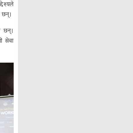
ेश्यले
 छन्।
ा छन्।
पी सेवा