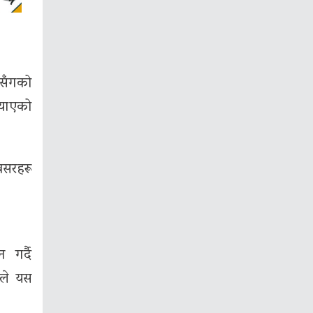
 सँगको
्याएको
वसरहरू
 गर्दै
ूले यस