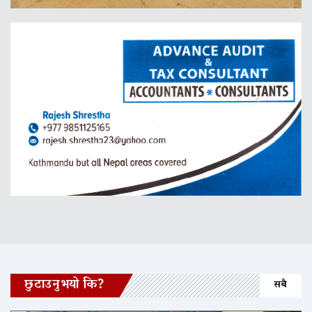
छुटाउनुभयो कि?
सबै