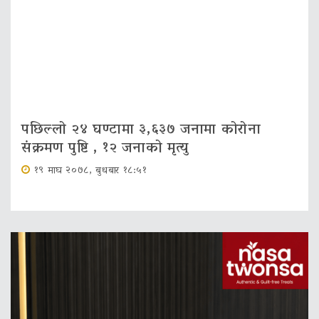
पछिल्लो २४ घण्टामा ३,६३७ जनामा कोरोना
संक्रमण पुष्टि , १२ जनाको मृत्‍यु
१९ माघ २०७८, बुधबार १८:५१