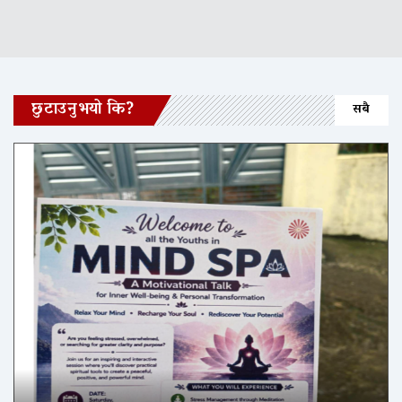
छुटाउनुभयो कि?
सबै