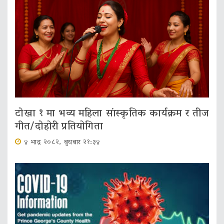
टोखा १ मा भव्य महिला सांस्कृतिक कार्यक्रम र तीज
गीत/दोहोरी प्रतियोगिता
४ भाद्र २०८२, बुधबार २१:३४