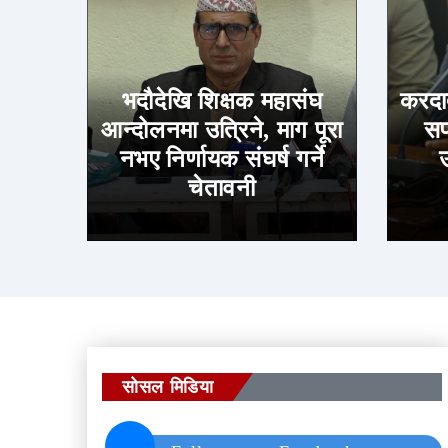
भदौदेखि शिक्षक महासंघ
करदात
आन्दोलनमा उत्रिने, माग पूरा
सफ
नभए निर्णायक संघर्ष गर्ने
चेतावनी
सोसल मिडिया