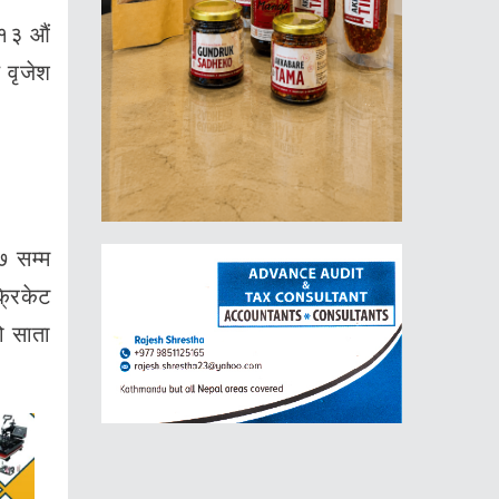
 १३ औं
 वृजेश
७ सम्म
्रिकेट
ो साता