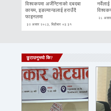
विश्वकपमा अर्जेन्टिनाको दबदबा
नर्वेलाई
कायम, इङल्यान्डलाई हराउँदै
विश्वक
फाइनलमा
२८ असा
३२ असार २०८३, बिहीबार ०३:३१
छुटाउनुभयो कि?