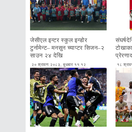
जेसीएल इन्टर स्कुल इन्डोर
संघर्षदे
टुर्नामेन्ट– मनसुन च्याप्टर सिजन–२
टोखाका
साउन २४ देखि
प्रेरणाद
२० श्रावण २०८३, बुधबार ११:१२
१८ श्रा