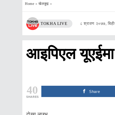
Home
»
खेलकुद़़
»
TOKHA LIVE
८ श्रावण २०७७, बिह
आइपिएल यूएईमा 
40
Share
SHARES
टाेखा लाइभ