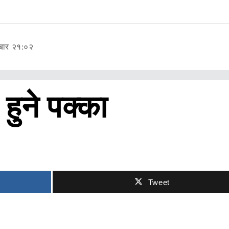
ीबार २१:०२
हुने पक्का
Tweet