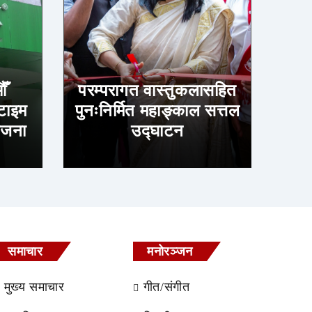
ँ
परम्परागत वास्तुकलासहित
फटाइम
पुनःनिर्मित महाङ्काल सत्तल
योजना
उद्घाटन
समाचार
मनोरञ्जन
मुख्य समाचार
गीत/संगीत