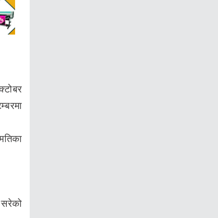
्टोबर
म्बरमा
ुमतिका
 सरेको