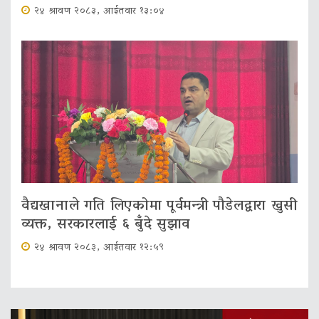
२४ श्रावण २०८३, आईतवार १३:०४
वैद्यखानाले गति लिएकोमा पूर्वमन्त्री पौडेलद्वारा खुसी
व्यक्त, सरकारलाई ६ बुँदे सुझाव
२४ श्रावण २०८३, आईतवार १२:५९