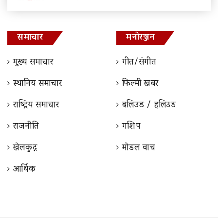
समाचार
मनोरञ्जन
मुख्य समाचार
गीत/संगीत
स्थानिय समाचार
फिल्मी खबर
राष्ट्रिय समाचार
बलिउड / हलिउड
राजनीति
गशिप
खेलकुद़़
माेडल वाच
आर्थिक