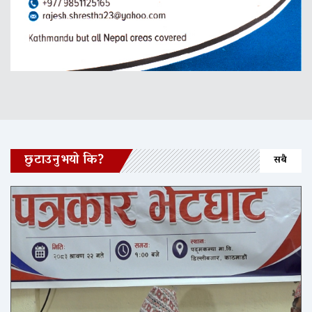
छुटाउनुभयो कि?
सबै