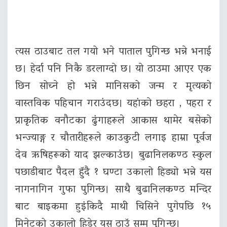
त्यस ठाउबाट तल गयो भने पाताल पुगिन्छ भन्ने भनाई
छ। हेर्दा पनि निकै डरलाग्दो छ। यो ठाउमा आएर एक
छिन सोच्ने हो भन्ने मानिसको जन्म र मृत्यको
वास्तविक पहिचान गराउंदछ। यहांको छहरा , पहरा र
प्राकृतिक वनौटका ढुंगाहरूले आकास थामेर बसेको
भन्ज्याङ्ग र चौतारीहरूले काउकुटी लगाइ हाम्रा पूर्वज
देव ऋषिहरूको याद झल्काउंछ। बुढानिलकण्ठ स्कुल
पछाडीबाट पैदल हॅुदै १ घण्टा उकालो हिड्यो भन्ने यस
नागनागिन गुफा पुगिन्छ। साथै बुढानिलकण्ठ मन्दिर
बाट बाइकमा हुइंकिदै माथी चिसिने पुगेपछि १५
मिनेटको उकालो हिडेर यस ठाउॅ सम्म पुगिन्छ।