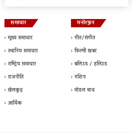
समाचार
मनोरञ्जन
मुख्य समाचार
गीत/संगीत
स्थानिय समाचार
फिल्मी खबर
राष्ट्रिय समाचार
बलिउड / हलिउड
राजनीति
गशिप
खेलकुद़़
माेडल वाच
आर्थिक