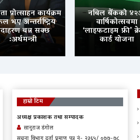
ा प्रोत्साहन कार्यक्रम
नबिल बैंकको ४२
 भए अन्तर्राष्ट्रिय
वार्षिकोत्सवमा
दाहरण बन्न सक्छ
‘लाइफटाइम फ्री’ क्र
:अर्थमन्त्री
कार्ड योजना
हाम्रो टिम
अध्यक्ष प्रकाशक तथा सम्पादक
सानुराज डंगोल
सूचना विभाग दर्ता प्रमाण पत्र नं- २३६५/ ०७७-७८