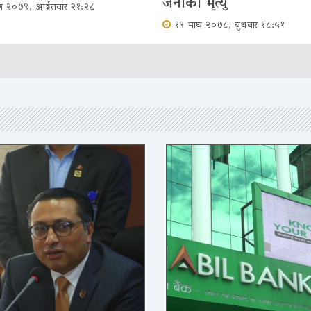
जनाको मृत्‍यु
ावण २०७९, आईतवार २१:२८
१९ माघ २०७८, बुधबार १८:५१