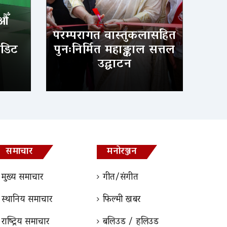
औँ
परम्परागत वास्तुकलासहित
ेडिट
पुनःनिर्मित महाङ्काल सत्तल
उद्घाटन
समाचार
मनोरञ्जन
मुख्य समाचार
गीत/संगीत
स्थानिय समाचार
फिल्मी खबर
राष्ट्रिय समाचार
बलिउड / हलिउड