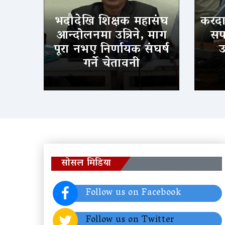
भदौदेखि शिक्षक महासंघ
करदात
आन्दोलनमा उत्रिने, माग
सफल
पूरा नभए निर्णायक संघर्ष
उ
गर्ने चेतावनी
सोसल मिडिया
Follow us on Facebook
Follow us on Twitter