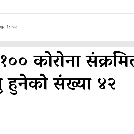
बार १८:५८
१०० कोरोना संक्रमि
ु हुनेको संख्या ४२