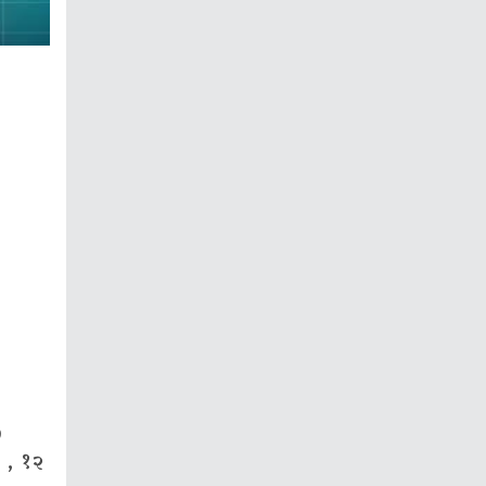
७
ि , १२