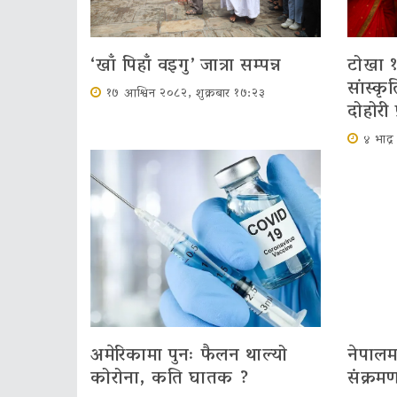
‘खाँ पिहाँ वइगु’ जात्रा सम्पन्न
टोखा १
सांस्क
१७ आश्विन २०८२, शुक्रबार १७:२३
दोहोरी 
४ भाद्
अमेरिकामा पुनः फैलन थाल्यो
नेपाल
कोरोना, कति घातक ?
संक्रमण