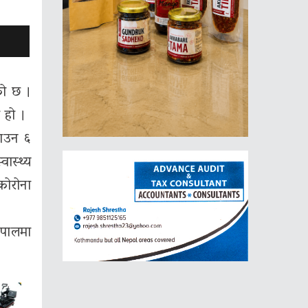
को छ ।
ो हो ।
साउन ६
ास्थ्य
कोरोना
ेपालमा