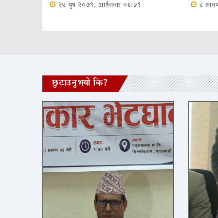
२४ पुष २०७९, आईतवार ०६:४१
८ श्र
छुटाउनुभयो कि?