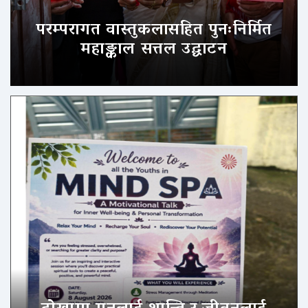
परम्परागत वास्तुकलासहित पुनःनिर्मित
महाङ्काल सत्तल उद्घाटन