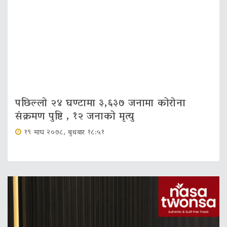
पछिल्लो २४ घण्टामा ३,६३७ जनामा कोरोना
संक्रमण पुष्टि , १२ जनाको मृत्‍यु
१९ माघ २०७८, बुधबार १८:५१