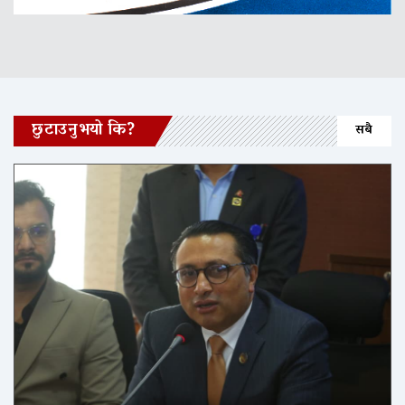
छुटाउनुभयो कि?
सबै