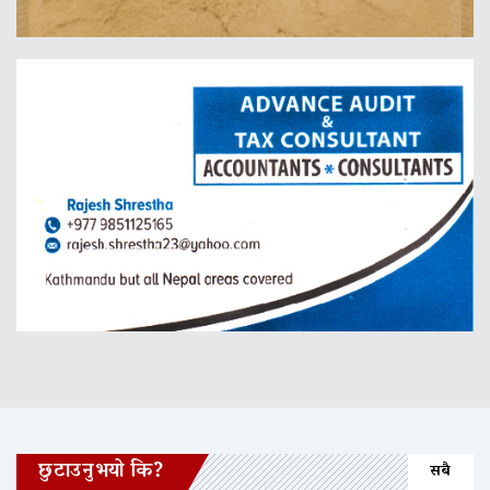
छुटाउनुभयो कि?
सबै