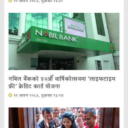
२२ श्रावण २०८३, शुक्रबार १३:३१
नबिल बैंकको ४२औँ वार्षिकोत्सवमा ‘लाइफटाइम
फ्री’ क्रेडिट कार्ड योजना
२२ श्रावण २०८३, शुक्रबार १३:२७