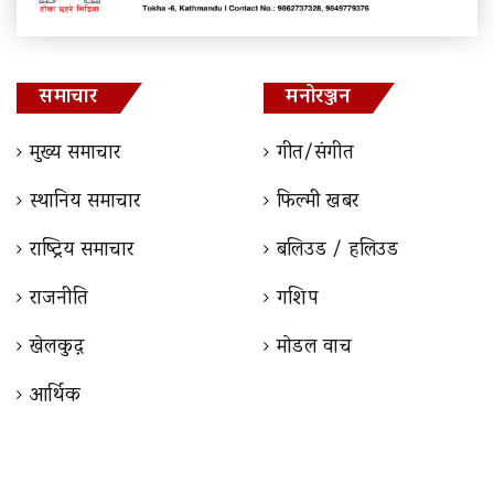
समाचार
मनोरञ्जन
मुख्य समाचार
गीत/संगीत
स्थानिय समाचार
फिल्मी खबर
राष्ट्रिय समाचार
बलिउड / हलिउड
राजनीति
गशिप
खेलकुद़़
माेडल वाच
आर्थिक