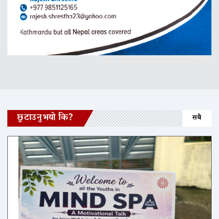
छुटाउनुभयो कि?
सबै