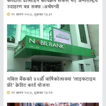
करदाता प्रोत्साहन कार्यक्रम सफल भए अन्तर्राष्ट्रिय
उदाहरण बन्न सक्छ :अर्थमन्त्री
२२ श्रावण २०८३, शुक्रबार १३:३१
नबिल बैंकको ४२औँ वार्षिकोत्सवमा ‘लाइफटाइम
फ्री’ क्रेडिट कार्ड योजना
२२ श्रावण २०८३, शुक्रबार १३:२७