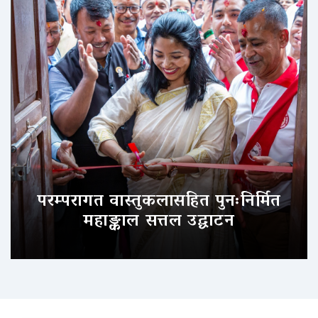
परम्परागत वास्तुकलासहित पुनःनिर्मित
महाङ्काल सत्तल उद्घाटन