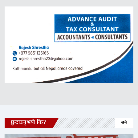
छुटाउनुभयो कि?
सबै