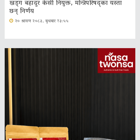
खड्ग बहादुर केसी नियुक्त, मन्त्रिपरिषद्का यस्ता
छन् निर्णय
२० श्रावण २०८३, बुधबार १३:५५