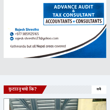
छुटाउनुभयो कि?
सबै