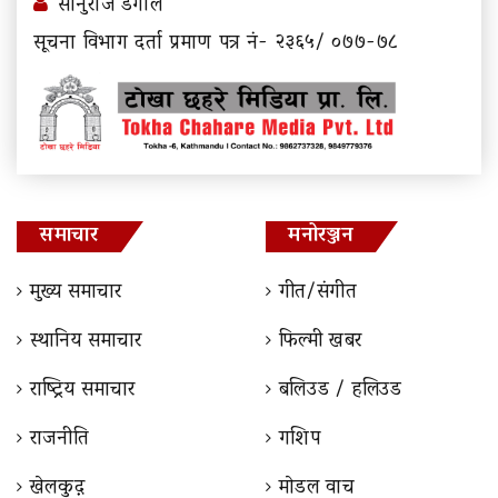
सानुराज डंगोल
सूचना विभाग दर्ता प्रमाण पत्र नं- २३६५/ ०७७-७८
समाचार
मनोरञ्जन
मुख्य समाचार
गीत/संगीत
स्थानिय समाचार
फिल्मी खबर
राष्ट्रिय समाचार
बलिउड / हलिउड
राजनीति
गशिप
खेलकुद़़
माेडल वाच