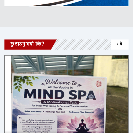
छुटाउनुभयो कि?
सबै