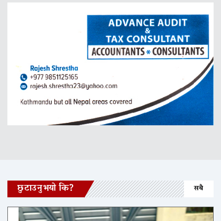
छुटाउनुभयो कि?
सबै